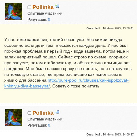
Pollinka
Опытные участники
Репутация:
0
Ответ №1 :
16 Июнь 2025, 13:58:41
У нас тоже каркасник, третий сезон уже. Без химии никуда,
особенно если дети там плескаются каждый день. У нас был
похожая проблема в первый год - вода зацвела, потом еще и
запах неприятный пошел. Сейчас строго по схеме: хлор-шок
при запуске, потом стабилизатор, и обязательно альгицид раз
в неделю. Мне было сложно сразу все понять, но я наткнулась
на толковую статью, где прям расписано как использовать
химию для бассейна
http://pure-pool.ru/clauses/kak-ispolzovat-
khimiyu-dlya-basseyna/
. Советую тоже почитать
Pollinka
Опытные участники
Репутация:
0
Ответ №2 :
16 Июнь 2025, 14:06:37