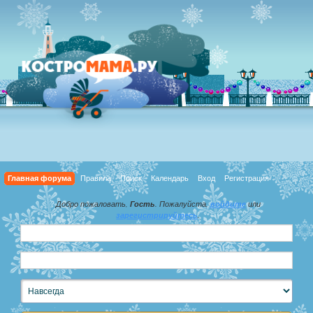
Главная форума
Правила
Поиск
Календарь
Вход
Регистрация
Добро пожаловать,
Гость
. Пожалуйста,
войдите
или
зарегистрируйтесь
.