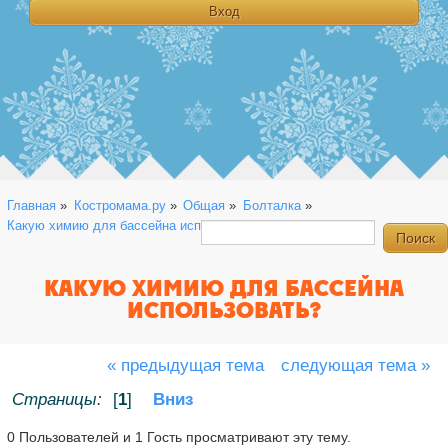
Главная
»
Костромама.ру
»
Общая
»
Болталка
»
Какую химию для бассейна использовать?
КАКУЮ ХИМИЮ ДЛЯ БАССЕЙНА
ИСПОЛЬЗОВАТЬ?
« предыдущая тема
следующая тема »
Страницы:
[
1
]
Вниз
0 Пользователей и 1 Гость просматривают эту тему.