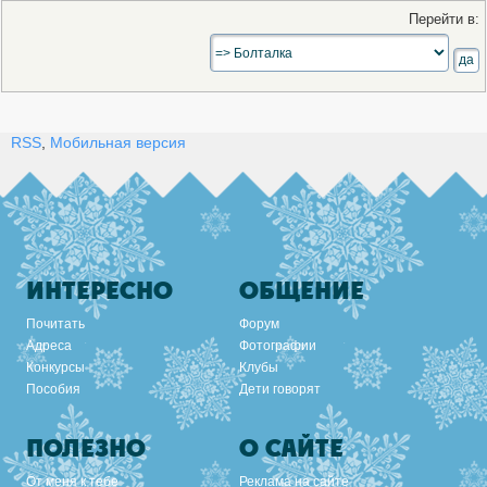
Перейти в:
RSS
,
Мобильная версия
ИНТЕРЕСНО
ОБЩЕНИЕ
Почитать
Форум
Адреса
Фотографии
Конкурсы
Клубы
Пособия
Дети говорят
ПОЛЕЗНО
О САЙТЕ
От меня к тебе
Реклама на сайте