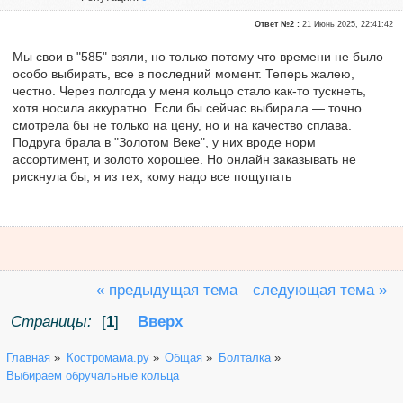
Ответ №2 :
21 Июнь 2025, 22:41:42
Мы свои в "585" взяли, но только потому что времени не было
особо выбирать, все в последний момент. Теперь жалею,
честно. Через полгода у меня кольцо стало как-то тускнеть,
хотя носила аккуратно. Если бы сейчас выбирала — точно
смотрела бы не только на цену, но и на качество сплава.
Подруга брала в "Золотом Веке", у них вроде норм
ассортимент, и золото хорошее. Но онлайн заказывать не
рискнула бы, я из тех, кому надо все пощупать
« предыдущая тема
следующая тема »
Страницы:
[
1
]
Вверх
Главная
»
Костромама.ру
»
Общая
»
Болталка
»
Выбираем обручальные кольца