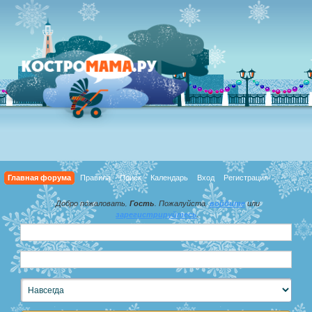
Главная форума
Правила
Поиск
Календарь
Вход
Регистрация
Добро пожаловать,
Гость
. Пожалуйста,
войдите
или
зарегистрируйтесь
.