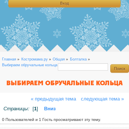
Главная
»
Костромама.ру
»
Общая
»
Болталка
»
Выбираем обручальные кольца
ВЫБИРАЕМ ОБРУЧАЛЬНЫЕ КОЛЬЦА
« предыдущая тема
следующая тема »
Страницы:
[
1
]
Вниз
0 Пользователей и 1 Гость просматривают эту тему.