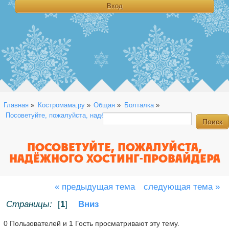
Главная
»
Костромама.ру
»
Общая
»
Болталка
»
 Посоветуйте, пожалуйста, надёжного хостинг-провайдера 
ПОСОВЕТУЙТЕ, ПОЖАЛУЙСТА,
НАДЁЖНОГО ХОСТИНГ-ПРОВАЙДЕРА
« предыдущая тема
следующая тема »
Страницы:
[
1
]
Вниз
0 Пользователей и 1 Гость просматривают эту тему.