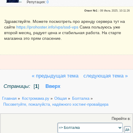
Репутация:
0
Ответ №1 :
09 Июль 2025, 10:11:26
Здравствуйте. Можете посмотреть про аренду сервера тут на
сайте
https://prohoster.info/vps/ssd-vps
Сама пользуюсь уже
второй месяц, радует цена и стабильная работа. На старте
магазина это прям спасение.
« предыдущая тема
следующая тема »
Страницы:
[
1
]
Вверх
Главная
»
Костромама.ру
»
Общая
»
Болталка
»
 Посоветуйте, пожалуйста, надёжного хостинг-провайдера 
Перейти в: