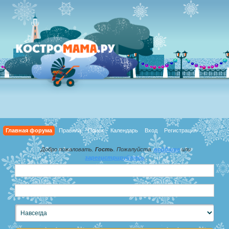
Главная форума
Правила
Поиск
Календарь
Вход
Регистрация
Добро пожаловать,
Гость
. Пожалуйста,
войдите
или
зарегистрируйтесь
.