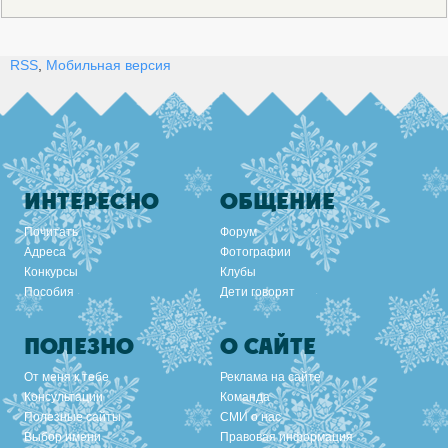
RSS
,
Мобильная версия
ИНТЕРЕСНО
ОБЩЕНИЕ
Почитать
Форум
Адреса
Фотографии
Конкурсы
Клубы
Пособия
Дети говорят
ПОЛЕЗНО
О САЙТЕ
От меня к тебе
Реклама на сайте
Консультации
Команда
Полезные сайты
СМИ о нас
Выбор имени
Правовая информация