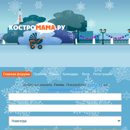
Главная форума
Правила
Поиск
Календарь
Вход
Регистрация
Добро пожаловать,
Гость
. Пожалуйста,
войдите
или
зарегистрируйтесь
.