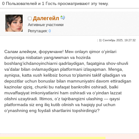
0 Пользователей и 1 Гость просматривают эту тему.
Далегейл
Активные участники
Репутация:
0
:
11 Сентябрь 2025, 19:27:32
Салам алейкум, форумчане! Мен onlayn qimor o‘yinlari
dunyosiga nisbatan yangликman va hozirda
boshlang‘ichdanoyinchiarni qadrlaydigan, faqatgina shov-shuvli
va'dalar bilan ovlamaydigan platformani izlayapman. Menga,
ayniqsa, katta xush kelibsiz bonus to‘plamini taklif qiladigan va
depozitlar uchun bonuslar bilan mamnuniyatni davom ettiradigan
kazinolar qiziq, chunki bu nafaqat bankrollni oshiradi, balki
muvaffaqiyat imkoniyatlarini ham oshiradi va o‘yindan lazzat
olishni uzaytiradi. Iltimos, o‘z tajribangizni ulashing — qaysi
platformada siz eng iliq kutib olinish va haqiqiy pul uchun
o‘ynashning eng foydali shartlarini topshirdingiz?