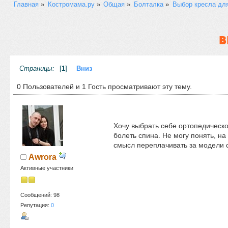
Главная
»
Костромама.ру
»
Общая
»
Болталка
»
Выбор кресла для
В
Страницы:
[
1
]
Вниз
0 Пользователей и 1 Гость просматривают эту тему.
Хочу выбрать себе ортопедическо
болеть спина. Не могу понять, н
смысл переплачивать за модели с
Awrora
Активные участники
Сообщений: 98
Репутация:
0