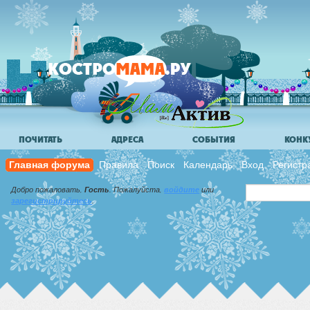
ПОЧИТАТЬ
АДРЕСА
СОБЫТИЯ
КОНК
Главная форума
Правила
Поиск
Календарь
Вход
Регистр
Добро пожаловать,
Гость
. Пожалуйста,
войдите
или
зарегистрируйтесь
.