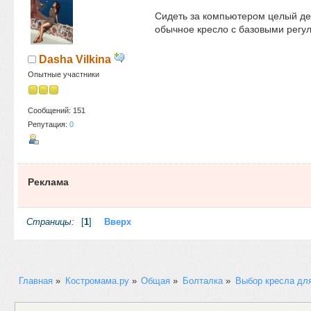
Сидеть за компьютером целый ден
обычное кресло с базовыми регул
Dasha Vilkina
Опытные участники
Сообщений: 151
Репутация:
0
Реклама
Страницы:
[
1
]
Вверх
Главная
»
Костромама.ру
»
Общая
»
Болталка
»
Выбор кресла для