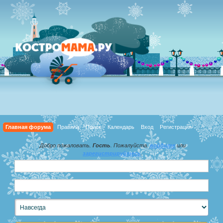
Главная форума
Правила
Поиск
Календарь
Вход
Регистрация
Добро пожаловать,
Гость
. Пожалуйста,
войдите
или
зарегистрируйтесь
.