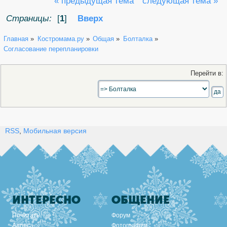
« предыдущая тема
следующая тема »
Страницы:
[
1
]
Вверх
Главная
»
Костромама.ру
»
Общая
»
Болталка
»
Согласование перепланировки
Перейти в:
RSS
,
Мобильная версия
ИНТЕРЕСНО
ОБЩЕНИЕ
Почитать
Форум
Адреса
Фотографии