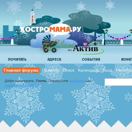
ПОЧИТАТЬ
АДРЕСА
СОБЫТИЯ
КОНК
Главная форума
Правила
Поиск
Календарь
Вход
Регистр
Добро пожаловать,
Гость
. Пожалуйста,
войдите
или
зарегистрируйтесь
.