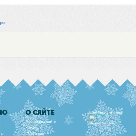
рон 
НО
О САЙТЕ
Used
Responsif theme
Реклама на сайте
Команда
ты
СМИ о нас