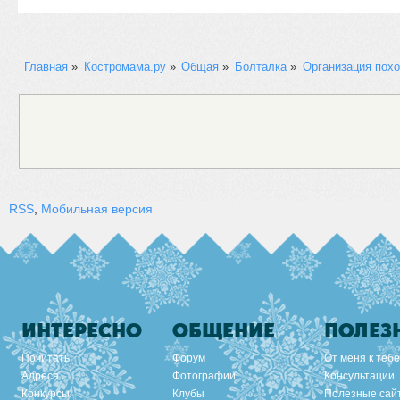
Главная
»
Костромама.ру
»
Общая
»
Болталка
»
Организация похо
RSS
,
Мобильная версия
ИНТЕРЕСНО
ОБЩЕНИЕ
ПОЛЕЗ
Почитать
Форум
От меня к тебе
Адреса
Фотографии
Консультации
Конкурсы
Клубы
Полезные сай