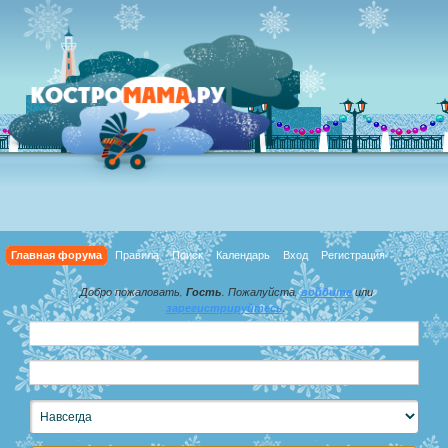
Главная форума
Правила
Поиск
Календарь
Вход
Регистрация
Добро пожаловать,
Гость
. Пожалуйста,
войдите
или
зарегистрируйтесь
.