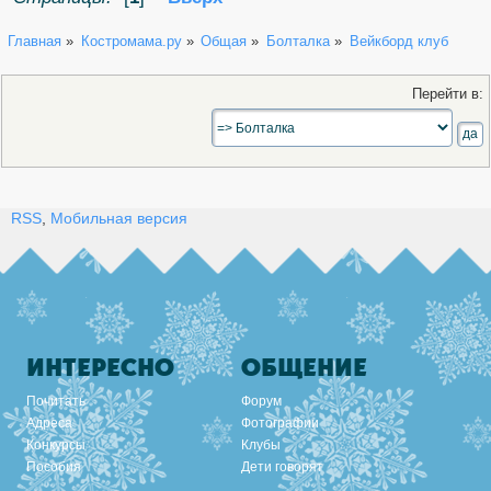
Главная
»
Костромама.ру
»
Общая
»
Болталка
»
Вейкборд клуб
Перейти в:
RSS
,
Мобильная версия
ИНТЕРЕСНО
ОБЩЕНИЕ
Почитать
Форум
Адреса
Фотографии
Конкурсы
Клубы
Пособия
Дети говорят