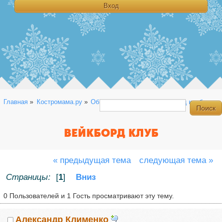
Главная
»
Костромама.ру
»
Общая
»
Болталка
»
Вейкборд клуб
ВЕЙКБОРД КЛУБ
« предыдущая тема
следующая тема »
Страницы:
[
1
]
Вниз
0 Пользователей и 1 Гость просматривают эту тему.
Александр Клименко