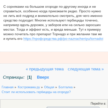
С сорняками на большом огороде по-другому иногда и не
справиться, особенно когда приезжаете редко. Просто нужно
не лить всё подряд и внимательно смотреть, для чего именно
средство подходит. Многие используют гербициды точечно,
например вдоль дорожек, у заборов или на сильно заросших
местах. Тогда и эффект есть, и вреда меньше. Тут к примеру
можно почитать про препарат Торнадо и при желании там же
и купить его
https://профсредства.рф/po-naznacheniyu/tornadoi
« предыдущая тема
следующая тема »
Страницы:
[
1
]
Вверх
Главная
»
Костромама.ру
»
Общая
»
Болталка
»
Стоит ли использовать гербициды на огороде?
Перейти в: