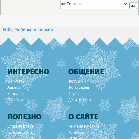
RSS
,
Мобильная версия
ИНТЕРЕСНО
ОБЩЕНИЕ
Почитать
Форум
Адреса
Фотографии
Конкурсы
Клубы
Пособия
Дети говорят
ПОЛЕЗНО
О САЙТЕ
От меня к тебе
Реклама на сайте
Консультации
Команда
Полезные сайты
СМИ о нас