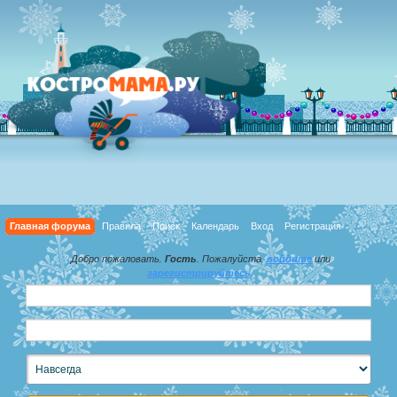
Главная форума
Правила
Поиск
Календарь
Вход
Регистрация
Добро пожаловать,
Гость
. Пожалуйста,
войдите
или
зарегистрируйтесь
.