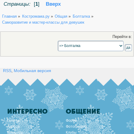
Страницы:
[
1
]
Вверх
Главная
»
Костромама.ру
»
Общая
»
Болталка
»
Саморазвитие и мастер-классы для девушек
Перейти в:
RSS
,
Мобильная версия
ИНТЕРЕСНО
ОБЩЕНИЕ
Почитать
Форум
Адреса
Фотографии
Конкурсы
Клубы