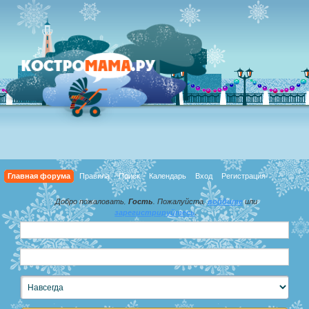
Главная форума
Правила
Поиск
Календарь
Вход
Регистрация
Добро пожаловать,
Гость
. Пожалуйста,
войдите
или
зарегистрируйтесь
.