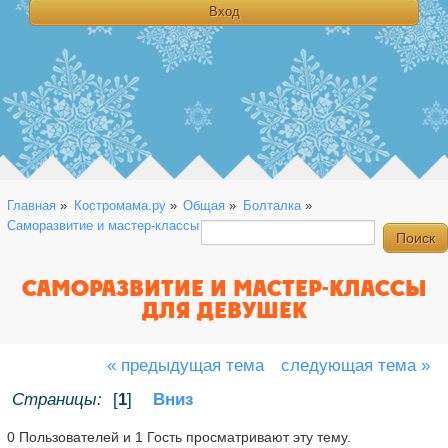
Главная
»
Костромама.ру
»
Общая
»
Болталка
»
Саморазвитие и мастер-классы для девушек
САМОРАЗВИТИЕ И МАСТЕР-КЛАССЫ
ДЛЯ ДЕВУШЕК
« предыдущая тема
следующая тема »
Страницы:
[
1
]
Вниз
0 Пользователей и 1 Гость просматривают эту тему.