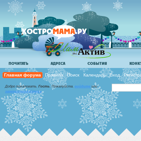
ПОЧИТАТЬ
АДРЕСА
СОБЫТИЯ
КОНК
Главная форума
Правила
Поиск
Календарь
Вход
Регистр
Добро пожаловать,
Гость
. Пожалуйста,
войдите
или
зарегистрируйтесь
.