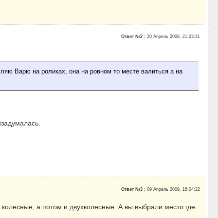
Ответ №2 :
20 Апрель 2008, 21:23:31
авляю Варю на роликах, она на ровном то месте валиться а на
изадумалась.
Ответ №3 :
09 Апрель 2009, 16:04:22
 колесные, а потом и двухколесные. А вы выбрали место где