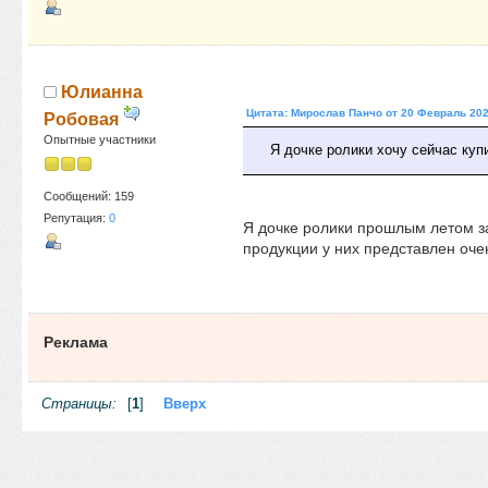
Юлианна
Цитата: Мирослав Панчо от 20 Февраль 202
Робовая
Опытные участники
Я дочке ролики хочу сейчас куп
Сообщений: 159
Репутация:
0
Я дочке ролики прошлым летом з
продукции у них представлен оче
Реклама
Страницы:
[
1
]
Вверх