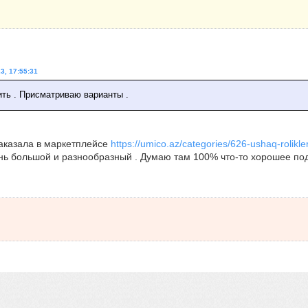
3, 17:55:31
ить . Присматриваю варианты .
аказала в маркетплейсе
https://umico.az/categories/626-ushaq-rolikler
нь большой и разнообразный . Думаю там 100% что-то хорошее под