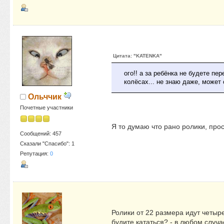
Цитата: "KATENKA"
ого!! а за ребёнка не будете пе
колёсах... не знаю даже, может
Ольччик
Почетные участники
Я то думаю что рано ролики, про
Сообщений: 457
Сказали "Спасибо": 1
Репутация:
0
Ролики от 22 размера идут четыр
будите кататься? - в любом случ