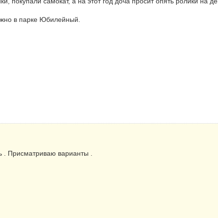
ки, покупали самокат, а на этот год доча просит опять ролики на д
можно в парке Юбилейный.
ть . Присматриваю варианты .