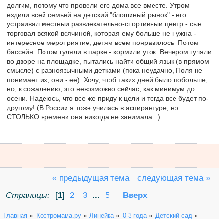
долгим, потому что провели его дома все вместе. Утром
ездили всей семьей на детский "блошиный рынок" - его
устраивал местный развлекательно-спортивный центр - сын
торговал всякой всячиной, которая ему больше не нужна -
интересное мероприятие, детям всем понравилось. Потом
бассейн. Потом гуляли в парке - кормили уток. Вечером гуляли
во дворе на площадке, пытались найти общий язык (в прямом
смысле) с разноязычными детками (пока неудачно, Поля не
понимает их, они - ее). Хочу, чтоб таких дней было побольше,
но, к сожалению, это невозможно сейчас, как минимум до
осени. Надеюсь, что все же приду к цели и тогда все будет по-
другому! (В России я тоже училась в аспирантуре, но
СТОЛЬКО времени она никогда не занимала...)
« предыдущая тема
следующая тема »
Страницы:
[
1
]
2
3
...
5
Вверх
Главная
»
Костромама.ру
»
Линейка
»
0-3 года
»
Детский сад
»