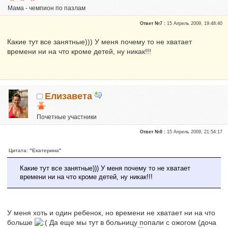
Мама - чемпион по пазлам
Почетные участники
Ответ №7 :
15 Апрель 2009, 19:48:40
Сказали "Спасибо": 51
Репутация:
0
Какие тут все занятные))) У меня почему то не хватает
времени ни на что кроме детей, ну никак!!!
Елизавета
Почетные участники
Репутация:
0
Ответ №8 :
15 Апрель 2009, 21:54:17
Цитата: "Екатерина"
Какие тут все занятные))) У меня почему то не хватает
времени ни на что кроме детей, ну никак!!!
У меня хоть и один ребенок, но времени не хватает ни на что
больше
Да еще мы тут в больницу попали с ожогом (доча