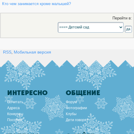
Кто чем занимается кроме малышей?
Перейти в:
RSS
,
Мобильная версия
ИНТЕРЕСНО
ОБЩЕНИЕ
Почитать
Форум
Адреса
Фотографии
Конкурсы
Клубы
Пособия
Дети говорят