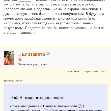
то-то и то-то. Купила масло, оказалось тухлым, а рыба,
наоборот, свежая. Продавцы - хамы, а охрана - вежливая. Я
думаю, форум очень быстро станет популярным. В будущем,
можно даже зарабывать деньги - многие компании (и я,
например, тоже) платят деньги за услуги типа "Тайный
покупатель". Представьте, что Вы посетили магазин, а Вам за
это еще и заплатят.
Елизавета
Почетные участники
Репутация:
0
Ответ №13 :
17 Апрель 2009, 15:25:05
Цитата: "Inken"
ой-ой-ой.. скорее выздоравливайте!
я тоже кино делала с Пашей в главной роли
Бесконечный процесс
Снимаешь днем и ночью делаешь.