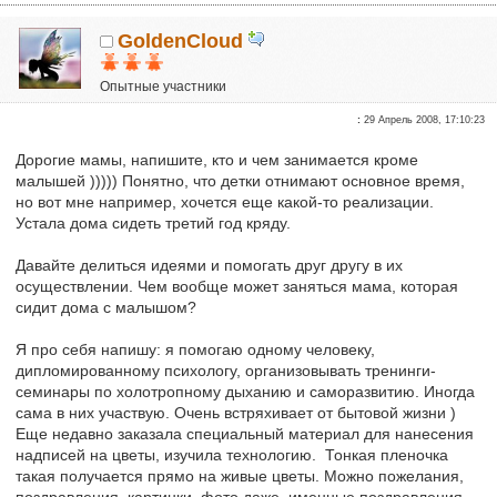
GoldenCloud
Опытные участники
Репутация:
0
:
29 Апрель 2008, 17:10:23
Дорогие мамы, напишите, кто и чем занимается кроме
малышей ))))) Понятно, что детки отнимают основное время,
но вот мне например, хочется еще какой-то реализации.
Устала дома сидеть третий год кряду.
Давайте делиться идеями и помогать друг другу в их
осуществлении. Чем вообще может заняться мама, которая
сидит дома с малышом?
Я про себя напишу: я помогаю одному человеку,
дипломированному психологу, организовывать тренинги-
семинары по холотропному дыханию и саморазвитию. Иногда
сама в них участвую. Очень встряхивает от бытовой жизни )
Еще недавно заказала специальный материал для нанесения
надписей на цветы, изучила технологию. Тонкая пленочка
такая получается прямо на живые цветы. Можно пожелания,
поздравления, картинки, фото даже, именные поздравления