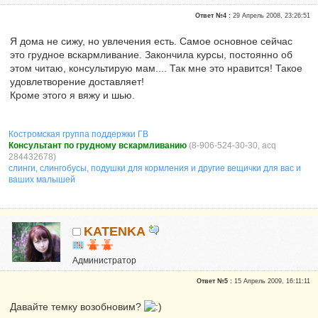
Почетные участники
Ответ №4 :
29 Апрель 2008, 23:26:51
Сказали "Спасибо": 326
Репутация:
14
Я дома не сижу, но увлечения есть. Самое основное сейчас
это грудное вскармливание. Закончила курсы, постоянно об
неисправимая оптимистка
этом читаю, консультирую мам.... Так мне это нравится! Такое
удовлетворение доставляет!
Кроме этого я вяжу и шью.
Костромская группа поддержки ГВ
Консультант по грудному вскармливанию
(8-906-524-30-30, acq
284432678)
слинги, слингобусы, подушки для кормления и другие вещички для вас и
ваших малышей
KATENKA
Администратор
Почетные участники
Ответ №5 :
15 Апрель 2009, 16:11:11
Сказали "Спасибо": 470
Репутация:
6
Давайте темку возобновим?