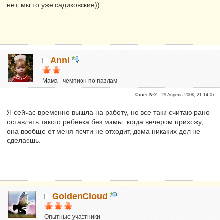
нет, мы то уже садиковские))
Anni
Мама - чемпион по пазлам
Почетные участники
Ответ №2 :
29 Апрель 2008, 21:14:07
Сказали "Спасибо": 3957
Репутация:
27
Я сейчас временно вышла на работу, но все таки считаю рано
оставлять такого ребенка без мамы, когда вечером прихожу,
меня зовут Жанна
она вообще от меня почти не отходит, дома никаких дел не
сделаешь.
GoldenCloud
Опытные участники