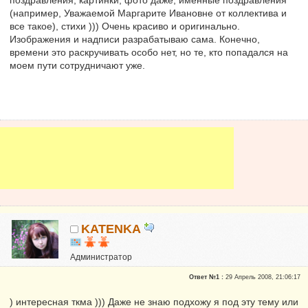
(например, Уважаемой Маргарите Ивановне от коллектива и
все такое), стихи ))) Очень красиво и оригинально.
Изображения и надписи разрабатываю сама. Конечно,
времени это раскручивать особо нет, но те, кто попадался на
моем пути сотрудничают уже.
KATENKA
Администратор
Почетные участники
Ответ №1 :
29 Апрель 2008, 21:06:17
Сказали "Спасибо": 470
Репутация:
6
) интересная ткма ))) Даже не знаю подхожу я под эту тему или