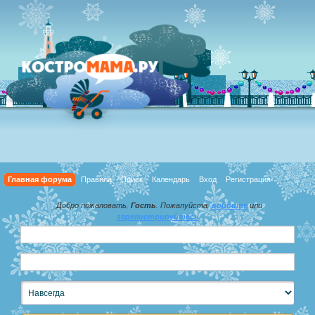
Главная форума
Правила
Поиск
Календарь
Вход
Регистрация
Добро пожаловать,
Гость
. Пожалуйста,
войдите
или
зарегистрируйтесь
.