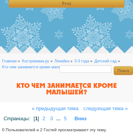
Главная
»
Костромама.ру
»
Линейка
»
0-3 года
»
Детский сад
»
Кто чем занимается кроме малышей?
КТО ЧЕМ ЗАНИМАЕТСЯ КРОМЕ
МАЛЫШЕЙ?
« предыдущая тема
следующая тема »
Страницы:
[
1
]
2
3
...
5
Вниз
0 Пользователей и 2 Гостей просматривают эту тему.