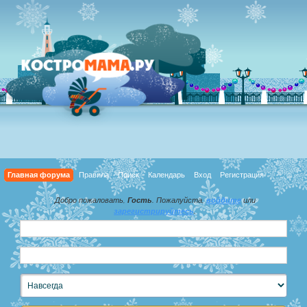
Главная форума
Правила
Поиск
Календарь
Вход
Регистрация
Добро пожаловать,
Гость
. Пожалуйста,
войдите
или
зарегистрируйтесь
.