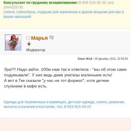
Консультант по грудному вскармливанию
(8-906-524-30-30, acq
284432678)
слинги, слингобусы, подушки для кормления и другие вещички для вас и
ваших малышей
Марья
Модератор
Почетные участники
Ответ №14 :
05 Декабрь 2010, 22:54:26
Сказали "Спасибо": 49
Репутация:
4
Ура!!!! Надо зайти. 100м нам так и ответила - "мы об этом сами
подумывали". У них ведь даже унитазы маленькие есть!
А вот в 7ке сказали "у нас не тот формат", хотя деткие
стульчики в кафе есть.
Одежда для беременных и кормящих, детская одежда, слинги, рюкзачки,
хипситы в наличии в Костроме, тел. 8-915-915-44-22