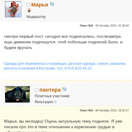
Марья
Модератор
Почетные участники
Ответ №8 :
09 Октябрь 2010, 20:38:44
Сказали "Спасибо": 49
Репутация:
4
смотри первый пост. сегодня все подписались, послезавтра
еще девченки подпишутся, чтоб побольше подписей было, и
будем вручать
Одежда для беременных и кормящих, детская одежда, слинги, рюкзачки,
хипситы в наличии в Костроме, тел. 8-915-915-44-22
пантера
Почетные участники
Репутация:
0
Ответ №9 :
09 Октябрь 2010, 23:02:27
Марья, вы молодец! Оцень актуальную тему подняли. Я уже
писала про это в теме отношение к кормлению грудью в