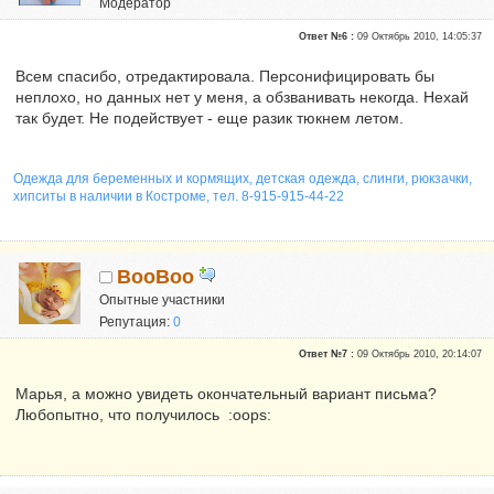
Модератор
Почетные участники
Ответ №6 :
09 Октябрь 2010, 14:05:37
Сказали "Спасибо": 49
Репутация:
4
Всем спасибо, отредактировала. Персонифицировать бы
неплохо, но данных нет у меня, а обзванивать некогда. Нехай
так будет. Не подействует - еще разик тюкнем летом.
Одежда для беременных и кормящих, детская одежда, слинги, рюкзачки,
хипситы в наличии в Костроме, тел. 8-915-915-44-22
BooBoo
Опытные участники
Репутация:
0
Ответ №7 :
09 Октябрь 2010, 20:14:07
Марья, а можно увидеть окончательный вариант письма?
Любопытно, что получилось :oops: