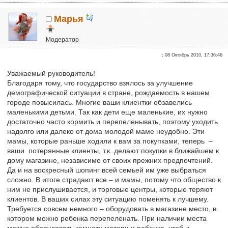
Марья
Модератор
Почетные участники
:
08 Октябрь 2010, 17:36:46
Сказали "Спасибо": 49
Репутация:
4
Уважаемый руководитель!
Благодаря тому, что государство взялось за улучшение
демографической ситуации в стране, рождаемость в нашем
городе повысилась. Многие ваши клиентки обзавелись
маленькими детьми. Так как дети еще маленькие, их нужно
достаточно часто кормить и перепеленывать, поэтому уходить
надолго или далеко от дома молодой маме неудобно. Эти
мамы, которые раньше ходили к вам за покупками, теперь –
ваши потерянные клиенты, т.к. делают покупки в ближайшем к
дому магазине, независимо от своих прежних предпочтений.
Да и на воскресный шопинг всей семьей им уже выбраться
сложно. В итоге страдают все – и мамы, потому что общество к
ним не прислушивается, и торговые центры, которые теряют
клиентов. В ваших силах эту ситуацию поменять к лучшему.
Требуется совсем немного – оборудовать в магазине место, в
котором можно ребенка перепеленать. При наличии места
можно оборудовать комнату матери и ребенка, чтоб и