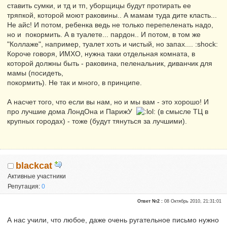
ставить сумки, и тд и тп, уборщицы будут протирать ее
тряпкой, которой моют раковины.. А мамам туда дите класть...
Не айс! И потом, ребенка ведь не только перепеленать надо,
но и покормить. А в туалете... пардон.. И потом, в том же
"Коллаже", например, туалет хоть и чистый, но запах.... :shock:
Короче говоря, ИМХО, нужна таки отдельная комната, в
которой должны быть - раковина, пеленальник, диванчик для
мамы (посидеть,
покормить). Не так и много, в принципе.
А насчет того, что если вы нам, но и мы вам - это хорошо! И
про лучшие дома ЛондОна и ПарижУ
(в смысле ТЦ в
крупных городах) - тоже (будут тянуться за лучшими).
blackcat
Активные участники
Репутация:
0
Ответ №2 :
08 Октябрь 2010, 21:31:01
А нас учили, что любое, даже очень ругательное письмо нужно