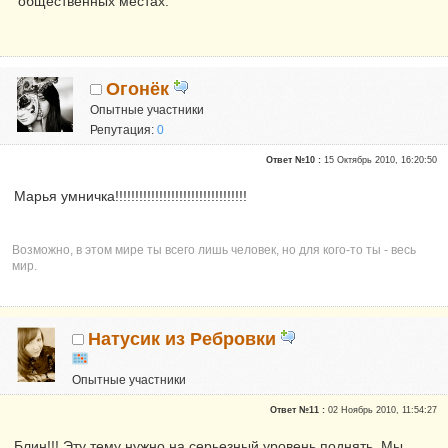
общественных местах.
Огонёк
Опытные участники
Репутация:
0
Ответ №10 :
15 Октябрь 2010, 16:20:50
Марья умничка!!!!!!!!!!!!!!!!!!!!!!!!!!!!!!!!!
Возможно, в этом мире ты всего лишь человек, но для кого-то ты - весь
мир.
Натусик из Ребровки
Опытные участники
Сказали "Спасибо": 1
Ответ №11 :
02 Ноябрь 2010, 11:54:27
Репутация:
0
Блин!!! Эту тему нужно на серьезный уровень поднять. Мы