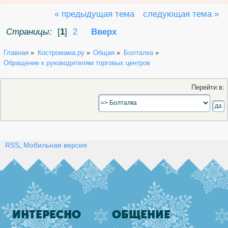
« предыдущая тема
следующая тема »
Страницы:
[
1
]
2
Вверх
Главная
»
Костромама.ру
»
Общая
»
Болталка
»
Обращение к руководителям торговых центров
Перейти в:
RSS
,
Мобильная версия
ИНТЕРЕСНО
ОБЩЕНИЕ