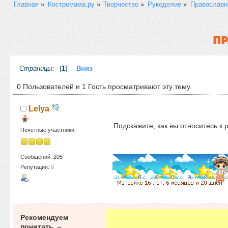
Главная
»
Костромама.ру
»
Творчество
»
Рукоделие
»
Православн
ПР
Страницы:
[
1
]
Вниз
0 Пользователей и 1 Гость просматривают эту тему.
Lelya
Подскажите, как вы относитесь к
Почетные участники
Сообщений: 205
Репутация:
0
Рекомендуем
почитать →