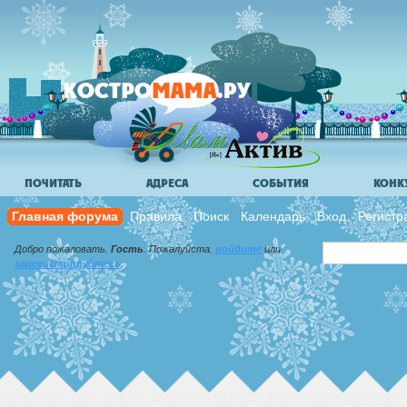
ПОЧИТАТЬ
АДРЕСА
СОБЫТИЯ
КОНК
Главная форума
Правила
Поиск
Календарь
Вход
Регистр
Добро пожаловать,
Гость
. Пожалуйста,
войдите
или
зарегистрируйтесь
.