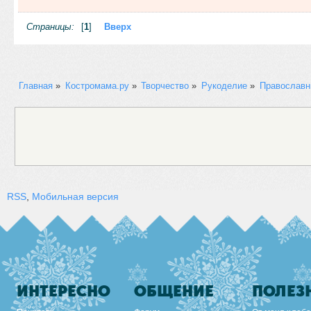
Страницы:
[
1
]
Вверх
Главная
»
Костромама.ру
»
Творчество
»
Рукоделие
»
Православн
RSS
,
Мобильная версия
ИНТЕРЕСНО
ОБЩЕНИЕ
ПОЛЕЗ