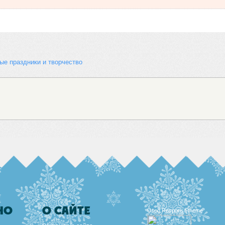
ые праздники и творчество
НО
О САЙТЕ
Used
Responsif theme