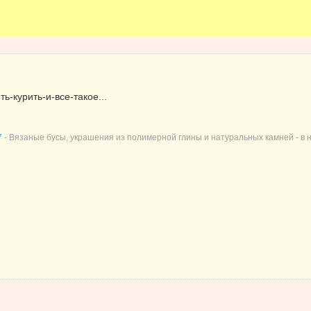
ь-курить-и-все-такое...
7
- Вязаные бусы, украшения из полимерной глины и натуральных камней - в н