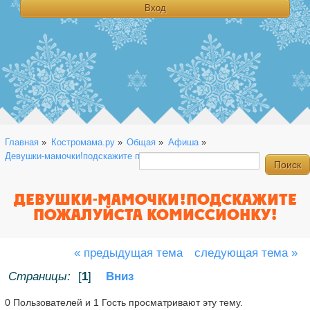
Главная
»
Костромама.ру
»
Общая
»
Афиша
»
Девушки-мамочки!подскажите пожалуйста комиссионку!
ДЕВУШКИ-МАМОЧКИ!ПОДСКАЖИТЕ
ПОЖАЛУЙСТА КОМИССИОНКУ!
« предыдущая тема
следующая тема »
Страницы:
[
1
]
Вниз
0 Пользователей и 1 Гость просматривают эту тему.