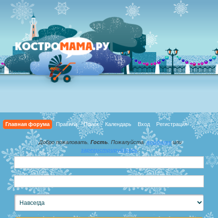
Главная форума
Правила
Поиск
Календарь
Вход
Регистрация
Добро пожаловать,
Гость
. Пожалуйста,
войдите
или
зарегистрируйтесь
.