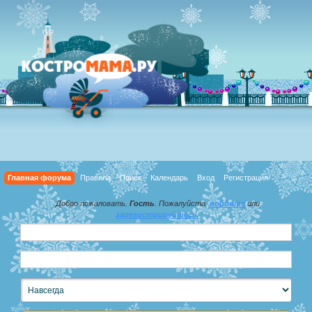
Главная форума
Правила
Поиск
Календарь
Вход
Регистрация
Добро пожаловать,
Гость
. Пожалуйста,
войдите
или
зарегистрируйтесь
.