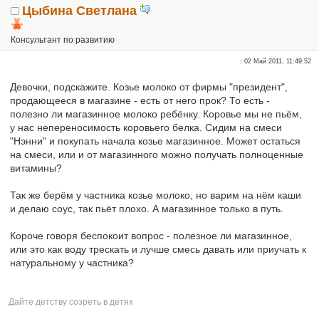
Цыбина Светлана
Консультант по развитию
Опытные участники
:
02 Май 2011, 11:49:52
Репутация:
0
Девочки, подскажите. Козье молоко от фирмы "президент",
продающееся в магазине - есть от него прок? То есть -
полезно ли магазинное молоко ребёнку. Коровье мы не пьём,
у нас непереносимость коровьего белка. Сидим на смеси
"Нэнни" и покупать начала козье магазинное. Может остаться
на смеси, или и от магазинного можно получать полноценные
витамины?
Так же берём у частника козье молоко, но варим на нём каши
и делаю соус, так пьёт плохо. А магазинное только в путь.
Короче говоря беспокоит вопрос - полезное ли магазинное,
или это как воду трескать и лучше смесь давать или приучать к
натуральному у частника?
Дайте детству созреть в детях