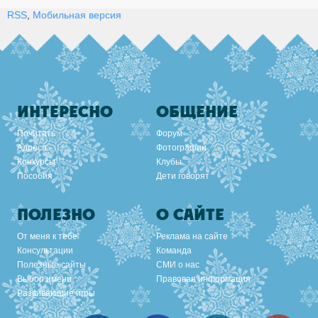
RSS
,
Мобильная версия
ИНТЕРЕСНО
ОБЩЕНИЕ
Почитать
Форум
Адреса
Фотографии
Конкурсы
Клубы
Пособия
Дети говорят
ПОЛЕЗНО
О САЙТЕ
От меня к тебе
Реклама на сайте
Консультации
Команда
Полезные сайты
СМИ о нас
Выбор имени
Правовая информация
Развивающие игры