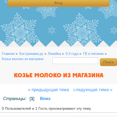
Главная
»
Костромама.ру
»
Линейка
»
0-3 года
»
ГВ и питание
»
Козье молоко из магазина
КОЗЬЕ МОЛОКО ИЗ МАГАЗИНА
« предыдущая тема
следующая тема »
Страницы:
[
1
]
Вниз
0 Пользователей и 1 Гость просматривают эту тему.