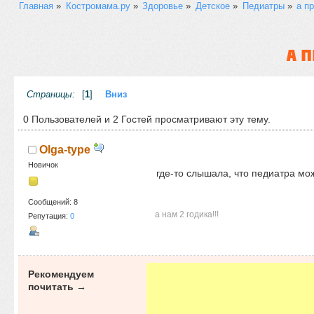
Главная
»
Костромама.ру
»
Здоровье
»
Детское
»
Педиатры
»
а п
А 
Страницы:
[
1
]
Вниз
0 Пользователей и 2 Гостей просматривают эту тему.
Olga-type
Новичок
где-то слышала, что педиатра мо
Сообщений: 8
а нам 2 годика!!!
Репутация:
0
Рекомендуем
почитать →