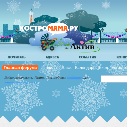
ПОЧИТАТЬ
АДРЕСА
СОБЫТИЯ
КОНК
Главная форума
Правила
Поиск
Календарь
Вход
Регистр
Добро пожаловать,
Гость
. Пожалуйста,
войдите
или
зарегистрируйтесь
.