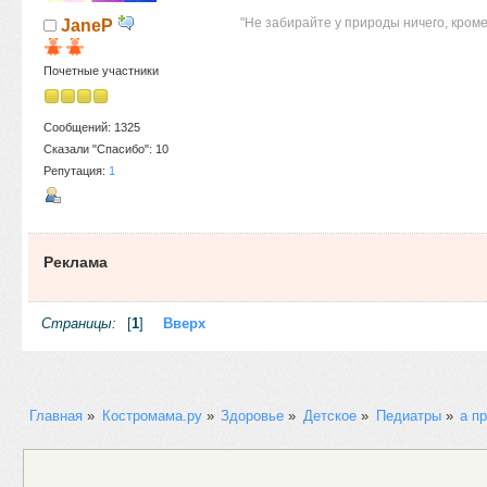
"Не забирайте у природы ничего, кроме
JaneP
Почетные участники
Сообщений: 1325
Сказали "Спасибо": 10
Репутация:
1
Реклама
Страницы:
[
1
]
Вверх
Главная
»
Костромама.ру
»
Здоровье
»
Детское
»
Педиатры
»
а п