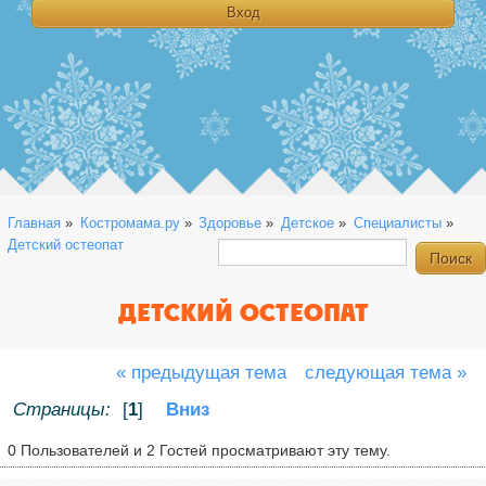
Главная
»
Костромама.ру
»
Здоровье
»
Детское
»
Специалисты
»
Детский остеопат
ДЕТСКИЙ ОСТЕОПАТ
« предыдущая тема
следующая тема »
Страницы:
[
1
]
Вниз
0 Пользователей и 2 Гостей просматривают эту тему.