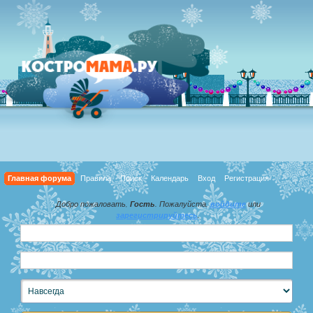
Главная форума
Правила
Поиск
Календарь
Вход
Регистрация
Добро пожаловать,
Гость
. Пожалуйста,
войдите
или
зарегистрируйтесь
.