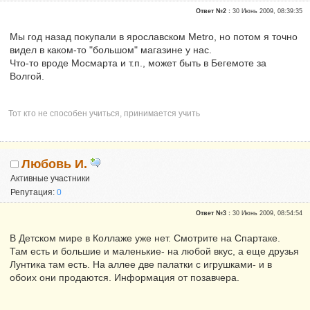
Почетные участники
Ответ №2 :
30 Июнь 2009, 08:39:35
Сказали "Спасибо": 111
Репутация:
6
Мы год назад покупали в ярославском Metro, но потом я точно
видел в каком-то "большом" магазине у нас.
Что-то вроде Мосмарта и т.п., может быть в Бегемоте за
Волгой.
Тот кто не способен учиться, принимается учить
Любовь И.
Активные участники
Репутация:
0
Ответ №3 :
30 Июнь 2009, 08:54:54
В Детском мире в Коллаже уже нет. Смотрите на Спартаке.
Там есть и большие и маленькие- на любой вкус, а еще друзья
Лунтика там есть. На аллее две палатки с игрушками- и в
обоих они продаются. Информация от позавчера.