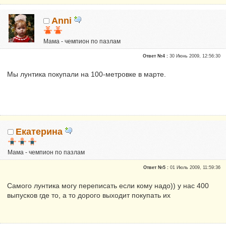
Anni
Мама - чемпион по пазлам
Почетные участники
Ответ №4 :
30 Июнь 2009, 12:56:30
Сказали "Спасибо": 3957
Репутация:
27
Мы лунтика покупали на 100-метровке в марте.
меня зовут Жанна
Екатерина
Мама - чемпион по пазлам
Почетные участники
Ответ №5 :
01 Июль 2009, 11:59:36
Сказали "Спасибо": 51
Репутация:
0
Самого лунтика могу переписать если кому надо)) у нас 400
выпусков где то, а то дорого выходит покупать их