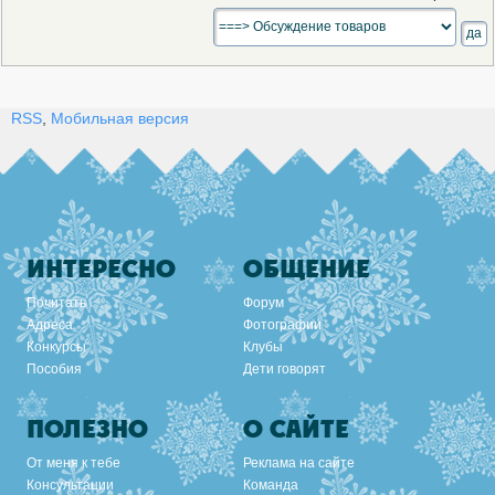
RSS
,
Мобильная версия
ИНТЕРЕСНО
ОБЩЕНИЕ
Почитать
Форум
Адреса
Фотографии
Конкурсы
Клубы
Пособия
Дети говорят
ПОЛЕЗНО
О САЙТЕ
От меня к тебе
Реклама на сайте
Консультации
Команда