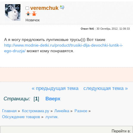
veremchuk
Новичок
Репутация:
0
Ответ №6 :
30 Октябрь 2012, 11:09:33
А я могу предложить лунтиковые трусы))) Вот такие
http://www.modnie-detki.ru/product/trusiki-dlja-devochki-luntik-i-
ego-druzja/
может кому понравятся.
« предыдущая тема
следующая тема »
Страницы:
[
1
]
Вверх
Главная
»
Костромама.ру
»
Линейка
»
Разное
»
Обсуждение товаров
»
лунтик.
Перейти в: