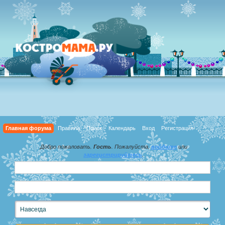
Главная форума
Правила
Поиск
Календарь
Вход
Регистрация
Добро пожаловать,
Гость
. Пожалуйста,
войдите
или
зарегистрируйтесь
.