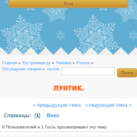
Главная
»
Костромама.ру
»
Линейка
»
Разное
»
Обсуждение товаров
»
лунтик.
ЛУНТИК.
« предыдущая тема
следующая тема »
Страницы:
[
1
]
Вниз
0 Пользователей и 1 Гость просматривают эту тему.