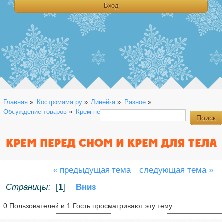
Главная
»
Костромама.ру
»
Линейка
»
Разное
»
Обсуждение товаров
»
Крем перед сном и крем для тела
КРЕМ ПЕРЕД СНОМ И КРЕМ ДЛЯ ТЕЛА
« предыдущая тема
следующая тема »
Страницы:
[
1
]
Вниз
0 Пользователей и 1 Гость просматривают эту тему.