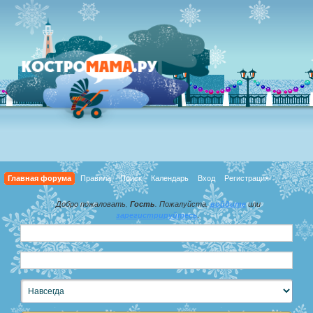
Главная форума
Правила
Поиск
Календарь
Вход
Регистрация
Добро пожаловать,
Гость
. Пожалуйста,
войдите
или
зарегистрируйтесь
.