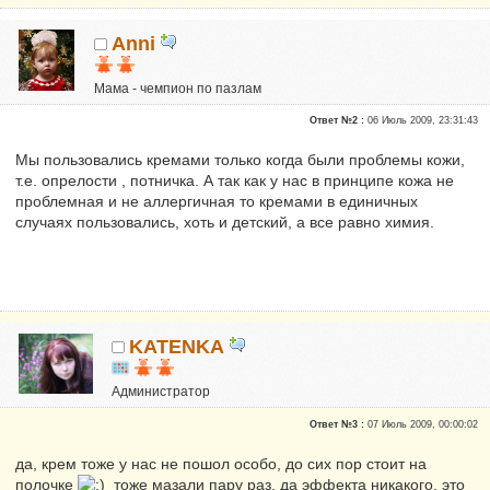
Anni
Мама - чемпион по пазлам
Почетные участники
Ответ №2 :
06 Июль 2009, 23:31:43
Сказали "Спасибо": 3957
Репутация:
27
Мы пользовались кремами только когда были проблемы кожи,
т.е. опрелости , потничка. А так как у нас в принципе кожа не
меня зовут Жанна
проблемная и не аллергичная то кремами в единичных
случаях пользовались, хоть и детский, а все равно химия.
KATENKA
Администратор
Почетные участники
Ответ №3 :
07 Июль 2009, 00:00:02
Сказали "Спасибо": 470
Репутация:
6
да, крем тоже у нас не пошол особо, до сих пор стоит на
полочке
тоже мазали пару раз, да эффекта никакого, это