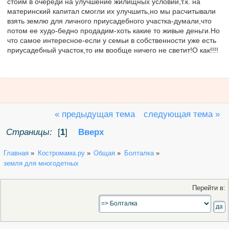
стоим в очереди на улучшение жилищных условий,т.к. на
материнский капитал смогли их улучшить,но мы расчитывали
взять землю для личного приусадебного участка-думали,что
потом ее худо-бедно продадим-хоть какие то живые деньги.Но
что самое интересное-если у семьи в собственности уже есть
приусадебный участок,то им вообще ничего не светит!О как!!!!
« предыдущая тема
следующая тема »
Страницы:
[
1
]
Вверх
Главная
»
Костромама.ру
»
Общая
»
Болталка
»
земля для многодетных
Перейти в: