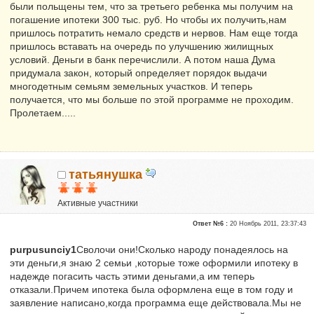
были польщены тем, что за третьего ребенка мы получим на
погашение ипотеки 300 тыс. руб. Но чтобы их получить,нам
пришлось потратить немало средств и нервов. Нам еще тогда
пришлось вставать на очередь по улучшению жилищных
условий. Деньги в банк перечислили. А потом наша Дума
придумала закон, который определяет порядок выдачи
многодетным семьям земельных участков. И теперь
получается, что мы больше по этой программе не проходим.
Пролетаем.....
татьянушка
Активные участники
Репутация:
0
Ответ №6 :
20 Ноябрь 2011, 23:37:43
purpusunciy1
Сволочи они!Сколько народу понадеялось на
эти деньги,я знаю 2 семьи ,которые тоже оформили ипотеку в
надежде погасить часть этими деньгами,а им теперь
отказали.Причем ипотека была оформлена еще в том году и
заявление написано,когда программа еще действовала.Мы не