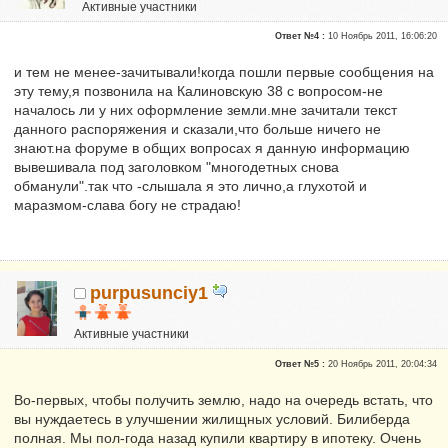
Активные участники
Репутация:
0
Ответ №4 :
10 Ноябрь 2011, 16:06:20
и тем не менее-зачитывали!когда пошли первые сообщения на
эту тему,я позвонила на Калиновскую 38 с вопросом-не
началось ли у них оформление земли.мне зачитали текст
данного распоряжения и сказали,что больше ничего не
знают.на форуме в общих вопросах я данную информацию
вывешивала под заголовком "многодетных снова
обманули".так что -слышала я это лично,а глухотой и
маразмом-слава богу не страдаю!
purpusunciy1
Активные участники
Сказали "Спасибо": 53
Ответ №5 :
20 Ноябрь 2011, 20:04:34
Репутация:
3
Во-первых, чтобы получить землю, надо на очередь встать, что
Почему после уборки нельзя нажать кнопку сохранить
вы нуждаетесь в улучшении жилищных условий. Билиберда
полная. Мы пол-года назад купили квартиру в ипотеку. Очень