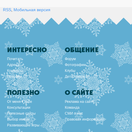
RSS
,
Мобильная версия
ИНТЕРЕСНО
ОБЩЕНИЕ
Почитать
Форум
Адреса
Фотографии
Конкурсы
Клубы
Пособия
Дети говорят
ПОЛЕЗНО
О САЙТЕ
От меня к тебе
Реклама на сайте
Консультации
Команда
Полезные сайты
СМИ о нас
Выбор имени
Правовая информация
Развивающие игры