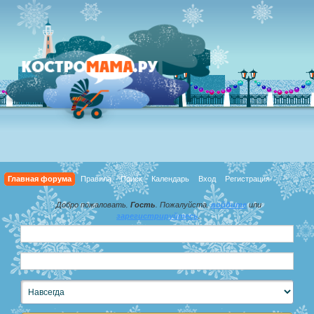
Главная форума
Правила
Поиск
Календарь
Вход
Регистрация
Добро пожаловать,
Гость
. Пожалуйста,
войдите
или
зарегистрируйтесь
.