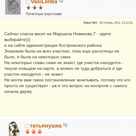
VasiLenka
Почетные участники
Сказали "Спасибо": 6
Ответ №3 :
09 Ноябрь 2011, 23:12:41
Репутация:
418
Сейчас список висит на Маршала Новикова,7 - идите
выбирайте)))
и на сайте администрации Костромского района
Знакомая была на всех участках, пока еще распутицы не
было, я была на некоторых сама
На некоторых главы сами не знают, где участок находится -
ткнули плаьцем на карте, а можно ли туда добраться и где
участок находится - не знают.
Не могли вам такое постановление зачитывать, потому что его
просто не существует - уж я это вопрос на контроле с самого
начала держу
татьянушка