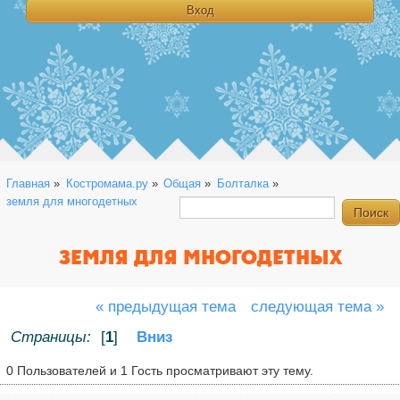
Главная
»
Костромама.ру
»
Общая
»
Болталка
»
земля для многодетных
ЗЕМЛЯ ДЛЯ МНОГОДЕТНЫХ
« предыдущая тема
следующая тема »
Страницы:
[
1
]
Вниз
0 Пользователей и 1 Гость просматривают эту тему.