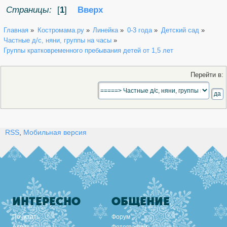
Страницы:
[
1
]
Вверх
Главная
»
Костромама.ру
»
Линейка
»
0-3 года
»
Детский сад
»
Частные д/с, няни, группы на часы
»
Группы кратковременного пребывания детей от 1,5 лет
Перейти в:
RSS
,
Мобильная версия
ИНТЕРЕСНО
ОБЩЕНИЕ
Почитать
Форум