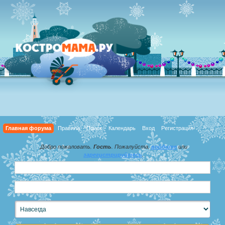
Главная форума
Правила
Поиск
Календарь
Вход
Регистрация
Добро пожаловать,
Гость
. Пожалуйста,
войдите
или
зарегистрируйтесь
.