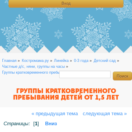
Главная
»
Костромама.ру
»
Линейка
»
0-3 года
»
Детский сад
»
Частные д/с, няни, группы на часы
»
Группы кратковременного пребывания детей от 1,5 лет
ГРУППЫ КРАТКОВРЕМЕННОГО
ПРЕБЫВАНИЯ ДЕТЕЙ ОТ 1,5 ЛЕТ
« предыдущая тема
следующая тема »
Страницы:
[
1
]
Вниз