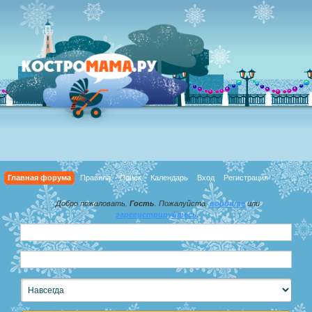
Главная форума
Правила
Поиск
Календарь
Вход
Регистрация
Добро пожаловать,
Гость
. Пожалуйста,
войдите
или
зарегистрируйтесь
.