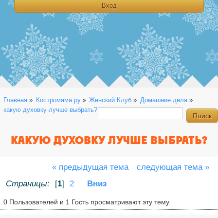
Главная
»
Костромама.ру
»
Женский Клуб
»
Домашние дела
»
какую духовку лучше выбрать?
КАКУЮ ДУХОВКУ ЛУЧШЕ ВЫБРАТЬ?
« предыдущая тема
следующая тема »
Страницы:
[
1
]
2
Вниз
0 Пользователей и 1 Гость просматривают эту тему.