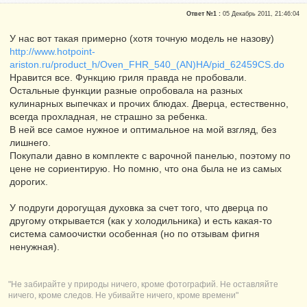
Сказали "Спасибо": 10
Ответ №1 :
05 Декабрь 2011, 21:46:04
Репутация:
1
У нас вот такая примерно (хотя точную модель не назову)
http://www.hotpoint-
ariston.ru/product_h/Oven_FHR_540_(AN)HA/pid_62459CS.do
Нравится все. Функцию гриля правда не пробовали.
Остальные функции разные опробовала на разных
кулинарных выпечках и прочих блюдах. Дверца, естественно,
всегда прохладная, не страшно за ребенка.
В ней все самое нужное и оптимальное на мой взгляд, без
лишнего.
Покупали давно в комплекте с варочной панелью, поэтому по
цене не сориентирую. Но помню, что она была не из самых
дорогих.
У подруги дорогущая духовка за счет того, что дверца по
другому открывается (как у холодильника) и есть какая-то
система самоочистки особенная (но по отзывам фигня
ненужная).
"Не забирайте у природы ничего, кроме фотографий. Не оставляйте
ничего, кроме следов. Не убивайте ничего, кроме времени"