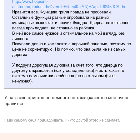
http://www.hotpoint-
ariston.ru/product_h/Oven_FHR_540_(AN)HA/pid_62459CS.do
Нравится все. Функцию гриля правда не пробовали.
Остальные функции разные опробовала на разных
кулинарных выпечках и прочих блюдах. Дверца, естественно,
всегда прохладная, не страшно за ребенка.
В ней все самое нужное и оптимальное на мой взгляд, без
лишнего.
Покупали давно в комплекте с варочной панелью, поэтому по
цене не сориентирую. Но помню, что она была не из самых
дорогих.
У подруги дорогущая духовка за счет того, что дверца по
другому открывается (как у холодильника) и есть какая-то
система самоочистки особенная (но по отзывам фигня
ненужная).
У нас тоже аристон но немного не такая,качество мне очень
нравится.
Надо самому себя подбадривать. Никто другой этого не сделает.