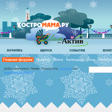
ПОЧИТАТЬ
АДРЕСА
СОБЫТИЯ
КОНК
Главная форума
Правила
Поиск
Календарь
Вход
Регистр
Добро пожаловать,
Гость
. Пожалуйста,
войдите
или
зарегистрируйтесь
.