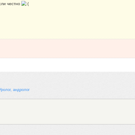
сли честно
Уролог, андролог