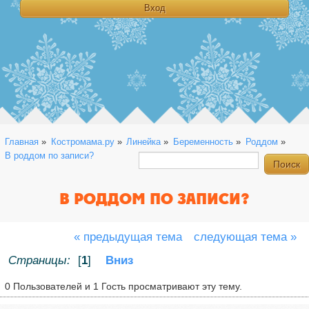
Главная
»
Костромама.ру
»
Линейка
»
Беременность
»
Роддом
»
В роддом по записи?
В РОДДОМ ПО ЗАПИСИ?
« предыдущая тема
следующая тема »
Страницы:
[
1
]
Вниз
0 Пользователей и 1 Гость просматривают эту тему.