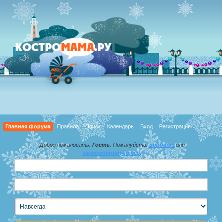
Главная форума
Правила
Поиск
Календарь
Вход
Регистрация
Добро пожаловать,
Гость
. Пожалуйста,
войдите
или
зарегистрируйтесь
.