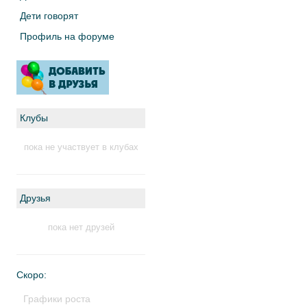
Дети говорят
Профиль на форуме
Клубы
пока не участвует в клубах
Друзья
пока нет друзей
Скоро:
Графики роста