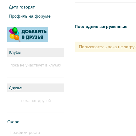
Дети говорят
Профиль на форуме
Последние загруженные
Пользователь пока не загр
Клубы
пока не участвует в клубах
Друзья
пока нет друзей
Скоро:
Графики роста