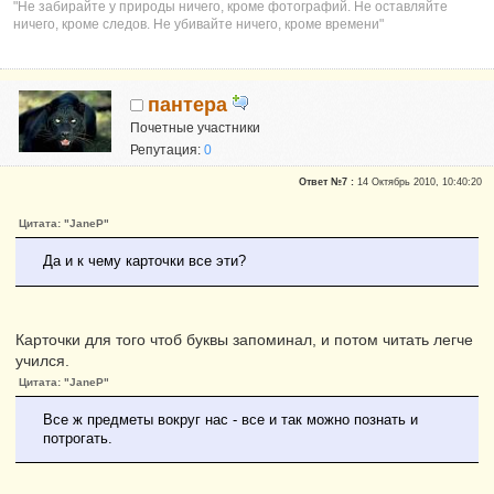
"Не забирайте у природы ничего, кроме фотографий. Не оставляйте
ничего, кроме следов. Не убивайте ничего, кроме времени"
пантера
Почетные участники
Репутация:
0
Ответ №7 :
14 Октябрь 2010, 10:40:20
Цитата: "JaneP"
Да и к чему карточки все эти?
Карточки для того чтоб буквы запоминал, и потом читать легче
учился.
Цитата: "JaneP"
Все ж предметы вокруг нас - все и так можно познать и
потрогать.