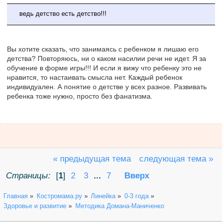
ведь детство есть детство!!!
Вы хотите сказать, что занимаясь с ребенком я лишаю его
детства? Повторяюсь, ни о каком насилии речи не идет. Я за
обучение в форме игры!!! И если я вижу что ребенку это не
нравится, то настаивать смысла нет. Каждый ребенок
индивидуален. А понятие о детстве у всех разное. Развивать
ребенка тоже нужно, просто без фанатизма.
« предыдущая тема
следующая тема »
Страницы:
[
1
]
2
3
...
7
Вверх
Главная
»
Костромама.ру
»
Линейка
»
0-3 года
»
Здоровье и развитие
»
Методика Домана-Маниченко