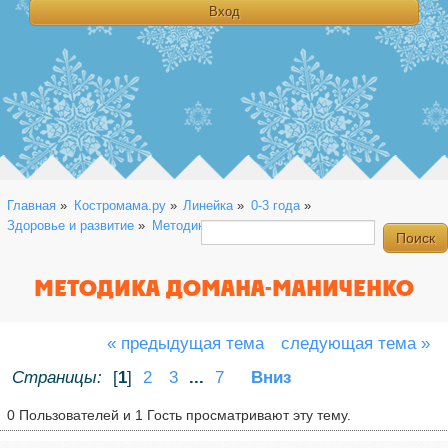
Главная
»
Костромама.ру
»
Линейка
»
0-3 года
»
Здоровье и развитие
»
Методика Домана-Маниченко
МЕТОДИКА ДОМАНА-МАНИЧЕНКО
« предыдущая тема
следующая тема »
Страницы:
[
1
]
2
3
...
7
Вниз
0 Пользователей и 1 Гость просматривают эту тему.