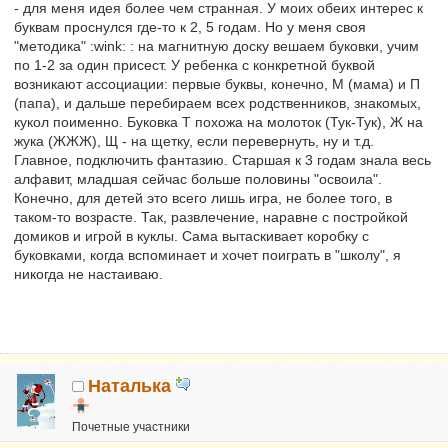
- для меня идея более чем странная. У моих обеих интерес к
буквам проснулся где-то к 2, 5 годам. Но у меня своя
"методика" :wink: : на магнитную доску вешаем буковки, учим
по 1-2 за один присест. У ребенка с конкретной буквой
возникают ассоциации: первые буквы, конечно, М (мама) и П
(папа), и дальше перебираем всех родственников, знакомых,
кукол поименно. Буковка Т похожа на молоток (Тук-Тук), Ж на
жука (ЖЖЖ), Щ - на щетку, если перевернуть, ну и т.д.
Главное, подключить фантазию. Старшая к 3 годам знала весь
алфавит, младшая сейчас больше половины "освоила".
Конечно, для детей это всего лишь игра, не более того, в
таком-то возрасте. Так, развлечение, наравне с постройкой
домиков и игрой в куклы. Сама вытаскивает коробку с
буковками, когда вспоминает и хочет поиграть в "школу", я
никогда не настаиваю.
Наталька
Почетные участники
Сказали "Спасибо": 1