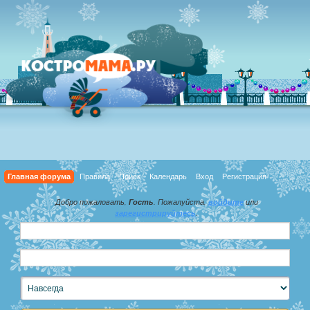
Главная форума
Правила
Поиск
Календарь
Вход
Регистрация
Добро пожаловать,
Гость
. Пожалуйста,
войдите
или
зарегистрируйтесь
.