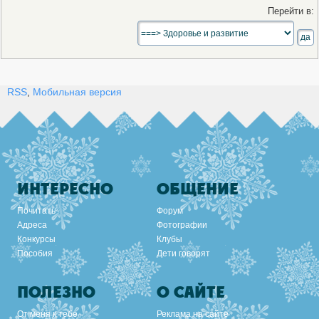
Перейти в:
RSS
,
Мобильная версия
ИНТЕРЕСНО
ОБЩЕНИЕ
Почитать
Форум
Адреса
Фотографии
Конкурсы
Клубы
Пособия
Дети говорят
ПОЛЕЗНО
О САЙТЕ
От меня к тебе
Реклама на сайте