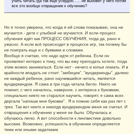
учить читать?да так еще усердно.......не вызовет у него потом
все это вообще отвращение к обучению?
Но я точно уверена, что когда я ей слова показываю, она не
мучается - дети с улыбкой не мучаются. И если процесс
обучения идёт как ПРОЦЕСС ОБУЧЕНИЯ, тогда да, рано и
ужасно. А если всё происходит в процессе игр, так почему бы
не поиграть еще и с буквами и словами.
Вообще я считаю, что надо идти от ребенка. Если он
проявляет интерес к тому, что вы ему преподать хотите, тогда
этим можно заниматься. Если нет - нечего и копья ломать. И в
крайности впадать не стоит: "амбиции", "вундеркинды", далеко
не каждый ребенок, рано научившийся читать, является
вундеркиндом. Я сама в три года читала бегло. Никто не
помнит, с чего началось, наверное, с интереса к буковкам,
специально никто не старался научить, говорят, я сама всех
дергала "напиши мне буковки". Я и помню себя как раз лет с
трех. Так вот никто и никогда вундеркиндом меня не считал. И
отвращения к обучению у меня не было. Обучалась и
обучаюсь легко. А вот способности к лингвистике довольно
высокие. Возможно, успешность в обучении определяется
теми или иными задатками.