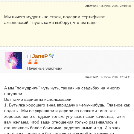
Сказали "Спасибо": 6
Ответ №1 :
16 Июнь 2009, 22:16:28
Репутация:
418
Мы ничего мудрить не стали, подарим сертификат
аксоновский - пусть сами выберут, что им надо.
JaneP
Почетные участники
Сказали "Спасибо": 10
Ответ №2 :
17 Июнь 2009, 12:04:41
Репутация:
1
А мы "помудрили" чуть чуть, так как на свадьбах на многих
погуляли.
Вот такие варианты использовали:
1. Бутылка хорошего вина впридачу к чему-нибудь. Главное как
подать.. Мы ее украшали и дарили со словами типа: как
хорошее вино с годами только улучшает свои качества, так и
вам желаем, чтоб ваши отношения только развивались и
становились более близкими, родственными и т.д. И в знак
этого вам дарим эту бутылку вина и выпейте в какую-то