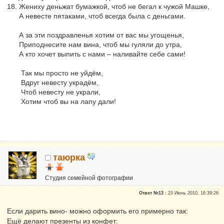
18. Жениху деньжат бумажкой, чтоб не бегал к чужой Машке,
А невесте пятаками, чтоб всегда была с деньгами.
А за эти поздравленья хотим от вас мы угощенья,
Приподнесите нам вина, чтоб мы гуляли до утра,
А кто хочет выпить с нами – наливайте себе сами!
Так мы просто не уйдём,
Вдруг невесту украдём,
Чтоб невесту не украли,
Хотим чтоб вы на лапу дали!
таюрка
Студия семейной фотографии
Опытные участники
Ответ №13 :
23 Июнь 2010, 16:39:26
Сказали "Спасибо": 11
Репутация:
3
Если дарить вино- можно оформить его примерно так:
Ещё делают презенты из конфет: