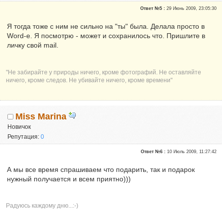
Сказали "Спасибо": 10
Ответ №5 :
29 Июнь 2009, 23:05:30
Репутация:
1
Я тогда тоже с ним не сильно на "ты" была. Делала просто в
Word-е. Я посмотрю - может и сохранилось что. Пришлите в
личку свой mail.
"Не забирайте у природы ничего, кроме фотографий. Не оставляйте
ничего, кроме следов. Не убивайте ничего, кроме времени"
Miss Marina
Новичок
Репутация:
0
Ответ №6 :
10 Июль 2009, 11:27:42
А мы все время спрашиваем что подарить, так и подарок
нужный получается и всем приятно)))
Радуюсь каждому дню...:-)