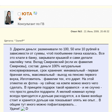
ЮТА
Консультант по ГВ
Почетные участники
Ответ №3 :
21 Июнь 2009, 20:49:32
Сказали "Спасибо": 326
Репутация:
14
Цитата: "JaneP"
неисправимая оптимистка
3. Дарили деньги: разменивали по 100, 50 или 10 рублей в
зависимости от суммы, чтоб пообъемнее пачка казалась. Все
это клали в банку, закрывали крышкой и сами делали
наклейку типа: Вклад Смирновский (если их фамилия
Смирновы), состав: деньги 100% натуральные
консервированные, срок хранения: минамальный - первая
брачная ночь, максимальный - выход на пенсию первого
внука, Изготовитель : фамилии тех, кто дарит. На этой
этикетке их фотка - ну сейчас на компе можно много чего
сделать. В принципе подарок такой нравился - и не скучно -
что просто деньбги подарили. А мелкий номинал купюр
всегда пригодится и дольше расходуется, а в банке вообще
стоит и хранится дольше как показывает опять же опыт... В
общем тут много можно пофантазировать...
Удачи!