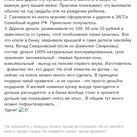
важную дату вашей жизни. Практика показывает, что выпивали
обычно на год свадьбы или на рождение ребенка...
2. Скачивали из инета красиво оформляли и дарили в ЗАГСе
Семейный кодекс РФ. Прикольно получалось.
3. Дарили деньги: разменивали по 100, 50 или 10 рублей в
зависимости от суммы, чтоб пообъемнее пачка казалась. Все
это клали в банку, закрывали крышкой и сами делали наклейку
типа: Вклад Смирновский (если их фамилия Смирновы),
состав: деньги 100% натуральные консервированные, срок
хранения: минамальный - первая брачная ночь,
максимальный - выход на пенсию первого внука, Изготовитель
: фамилии тех, кто дарит. На этой этикетке их фотка - ну
сейчас на компе можно много чего сделать. В принципе
подарок такой нравился - и не скучно - что просто деньбги
подарили. А мелкий номинал купюр всегда пригодится и
дольше расходуется, а в банке вообще стоит и хранится
дольше как показывает опять же опыт... В общем тут много
можно пофантазировать...
Удачи!
"Не забирайте у природы ничего, кроме фотографий. Не оставляйте
ничего, кроме следов. Не убивайте ничего, кроме времени"