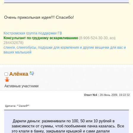
Очень прикольная идея!!! Спасибо!
Костромская группа поддержки ГВ
Консультант по грудному вскармливанию
(8-906-524-30-30, acq
284432678)
слинги, слингобусы, подушки для кормления и другие вещички для вас и
ваших малышей
Алёнка
Активные участники
Репутация:
0
Ответ №4 :
29 Июнь 2009, 19:22:32
Цитата: "JaneP"
Дарили деньги: разменивали по 100, 50 или 10 рублей в
зависимости от суммы, чтоб пообъемнее пачка казалась. Все
это клали в банку, закрывали крышкой и сами делали