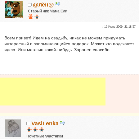
@лён@
Старый ник МамаЮли
Детки 2014
:
16 Июнь 2009, 21:18:57
Почетные участники
Сказали "Спасибо": 7164
Всем привет! Идем на свадьбу, никак не можем придумать
Репутация:
5
интересный и запоминающийся подарок. Может кто подскажет
идею. Или магазин какой-нибудь. Заранее спасибо.
VasiLenka
Почетные участники