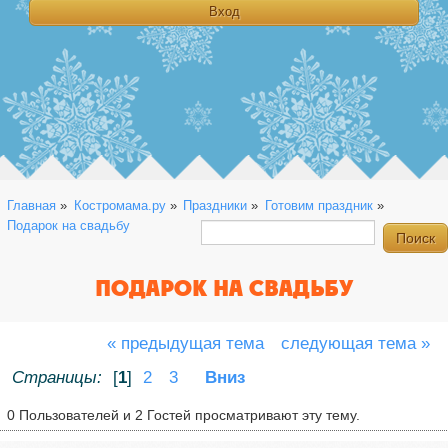
Главная
»
Костромама.ру
»
Праздники
»
Готовим праздник
»
Подарок на свадьбу
ПОДАРОК НА СВАДЬБУ
« предыдущая тема
следующая тема »
Страницы:
[
1
]
2
3
Вниз
0 Пользователей и 2 Гостей просматривают эту тему.