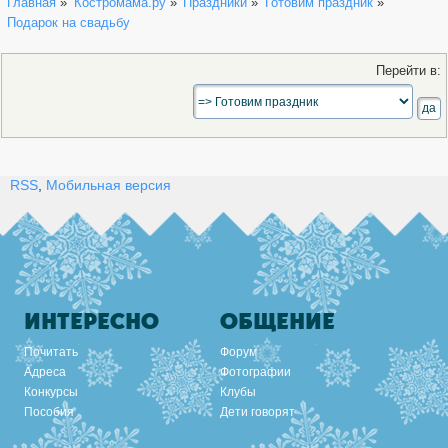
Главная
»
Костромама.ру
»
Праздники
»
Готовим праздник
»
Подарок на свадьбу
Перейти в:
RSS
,
Мобильная версия
ИНТЕРЕСНО
ОБЩЕНИЕ
Почитать
Форум
Адреса
Фотографии
Конкурсы
Клубы
Пособия
Дети говорят