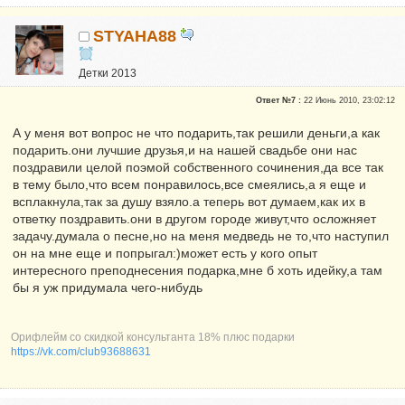
STYAHA88
Детки 2013
Почетные участники
Ответ №7 :
22 Июнь 2010, 23:02:12
Сказали "Спасибо": 5805
Репутация:
25
А у меня вот вопрос не что подарить,так решили деньги,а как
подарить.они лучшие друзья,и на нашей свадьбе они нас
Все будет хорошо - Я узнавала!!!
поздравили целой поэмой собственного сочинения,да все так
в тему было,что всем понравилось,все смеялись,а я еще и
всплакнула,так за душу взяло.а теперь вот думаем,как их в
ответку поздравить.они в другом городе живут,что осложняет
задачу.думала о песне,но на меня медведь не то,что наступил
он на мне еще и попрыгал:)может есть у кого опыт
интересного преподнесения подарка,мне б хоть идейку,а там
бы я уж придумала чего-нибудь
Орифлейм со скидкой консультанта 18% плюс подарки
https://vk.com/club93688631