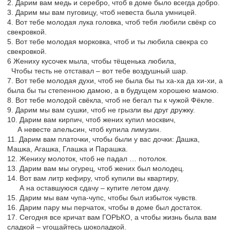
2. Дарим вам медь и серебро, чтоб в доме было всегда добро.
3. Дарим мы вам пуговицу, чтоб невеста была умницей.
4. Вот тебе молодая лука головка, чтоб тебя любили свёкр со
свекровкой.
5. Вот тебе молодая морковка, чтоб и ты любила свекра со
свекровкой.
6 Жениху кусочек мыла, чтобы тёщенька любила,
Чтобы тесть не отставал – вот тебе воздушный шар.
7. Вот тебе молодая духи, чтоб не была бы ты ха-ха да хи-хи, а
была бы ты степенною дамою, а в будущем хорошею мамою.
8. Вот тебе молодой свёкла, чтоб не бегал ты к чужой Фёкле.
9. Дарим мы вам сушки, чтоб не грызли вы друг дружку.
10. Дарим вам кирпич, чтоб жених купил москвич,
А невесте апельсин, чтоб купила лимузин.
11. Дарим вам платочки, чтобы были у вас дочки: Дашка,
Машка, Агашка, Глашка и Парашка.
12. Жениху молоток, чтоб не падал … потолок.
13. Дарим вам мы огурец, чтоб жених был молодец.
14. Вот вам литр кефиру, чтоб купили вы квартиру,
А на оставшуюся сдачу – купите летом дачу.
15. Дарим мы вам чупа-чупс, чтобы был избыток чувств.
16. Дарим пару мы перчаток, чтобы в доме был достаток.
17. Сегодня все кричат вам ГОРЬКО, а чтобы жизнь была вам
сладкой – угощайтесь шоколадкой.