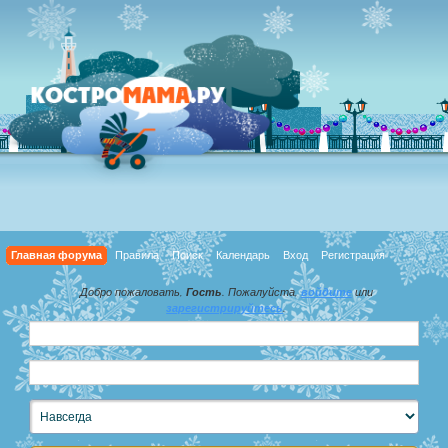
Главная форума
Правила
Поиск
Календарь
Вход
Регистрация
Добро пожаловать,
Гость
. Пожалуйста,
войдите
или
зарегистрируйтесь
.