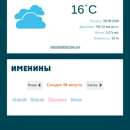
16`C
На дату:
08.08.2026
Давление:
760.15 мм рт.ст.
Ветер:
3.27з м/с
Влажность:
91 %
openweathermap.org
ИМЕНИНЫ
Сегодня 08 августа
Вчера
Завтра
Игнатий
Моисей
Прасковья
Федор