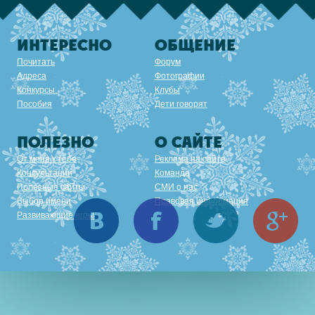
ИНТЕРЕСНО
ОБЩЕНИЕ
Почитать
Форум
Адреса
Фотографии
Конкурсы
Клубы
Пособия
Дети говорят
ПОЛЕЗНО
О САЙТЕ
От меня к тебе
Реклама на сайте
Консультации
Команда
Полезные сайты
СМИ о нас
Выбор имени
Правовая информация
Вконтакте
Facebook
Twitter
Goo
Развивающие игры