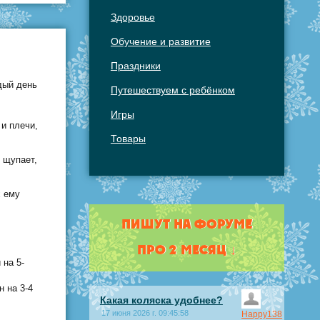
Здоровье
Обучение и развитие
Праздники
дый день
Путешествуем с ребёнком
Игры
 и плечи,
Товары
 щупает,
х ему
ПИШУТ НА ФОРУМЕ
ПРО 2 МЕСЯЦ ↓
 на 5-
н на 3-4
Какая коляска удобнее?
17 июня 2026 г. 09:45:58
Happy138