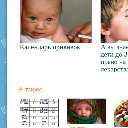
Календарь прививок
А вы зна
дети до 
право на
лекарств
А также
Что такое