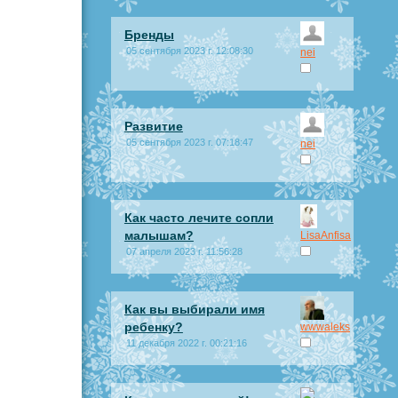
Бренды
05 сентября 2023 г. 12:08:30
nei
Развитие
05 сентября 2023 г. 07:18:47
nei
Как часто лечите сопли
малышам?
LisaAnfisa
07 апреля 2023 г. 11:56:28
Как вы выбирали имя
ребенку?
wwwaleks
11 декабря 2022 г. 00:21:16