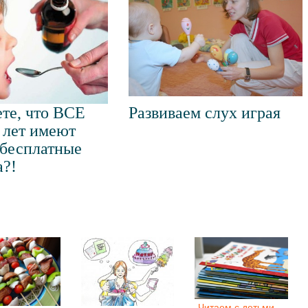
ете, что ВСЕ
Развиваем слух играя
3 лет имеют
 бесплатные
а?!
Читаем с детьми