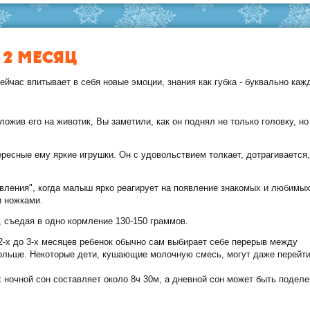
2 МЕСЯЦ
йчас впитывает в себя новые эмоции, знания как губка - буквально каж
ожив его на животик, Вы заметили, как он поднял не только головку, но
ресные ему яркие игрушки. Он с удовольствием толкает, дотрагивается,
ивления", когда малыш ярко реагирует на появление знакомых и любимы
и ножками.
 съедая в одно кормление 130-150 граммов.
2-х до 3-х месяцев ребенок обычно сам выбирает себе перерыв между
больше. Некоторые дети, кушающие молочную смесь, могут даже перейти
их ночной сон составляет около 8ч 30м, а дневной сон может быть поделе