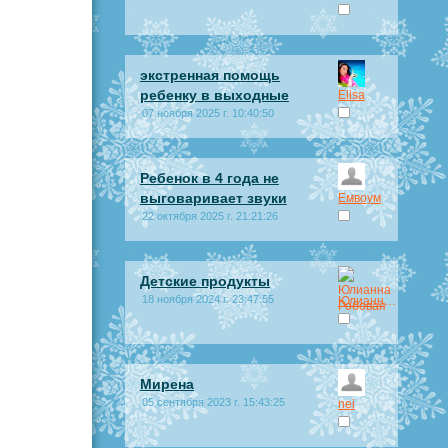
экстренная помощь
ребенку в выходные
Elisa
07 ноября 2025 г. 10:40:50
Ребенок в 4 года не
выговаривает звуки
Емвоум
22 октября 2025 г. 21:21:26
Детские продукты
18 ноября 2024 г. 23:47:55
Юлианна Робовая
Мирена
05 сентября 2023 г. 15:43:25
nei