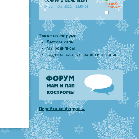
Колики у малышей!
04 сентября 2022 г. 12:50:01
DenisKot
Также на форуме:
Детские сады
Мы родились!
Грудное вскармливание и питание
Перейти на форум →