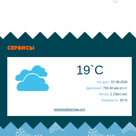
СЕРВИСЫ
19`C
На дату:
07.08.2026
Давление:
759.40 мм рт.ст.
Ветер:
2.23ю/з м/с
Влажность:
93 %
openweathermap.org