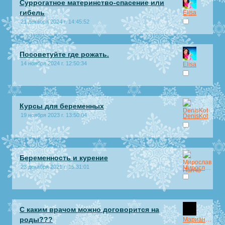
Суррогатное материнство-спасение или
гибель
Elisa
21 декабря 2024 г. 14:45:52
Посоветуйте где рожать.
14 ноября 2024 г. 12:50:34
Elisa
Курсы для беременных
19 ноября 2023 г. 13:50:04
DenisKot
Беременность и курение
23 декабря 2021 г. 15:31:01
Мирослав Панчо
С каким врачом можно договорится на
роды???
Марианна.ru