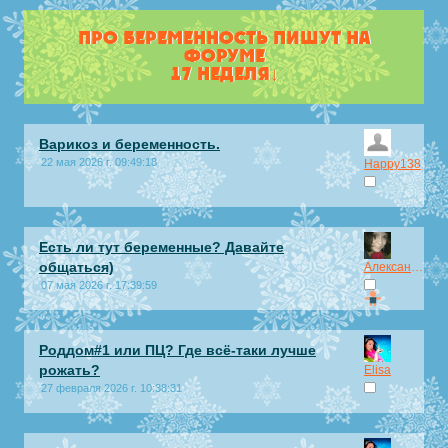
ПРО БЕРЕМЕННОСТЬ ПИШУТ НА
ФОРУМЕ
17 НЕДЕЛЯ↓
Варикоз и беременность.
22 мая 2026 г. 09:49:18
Happy138
Есть ли тут беременные? Давайте
общаться)
Александра08
07 мая 2026 г. 17:39:59
Роддом#1 или ПЦ? Где всё-таки лучше
рожать?
Elisa
27 февраля 2026 г. 10:38:31