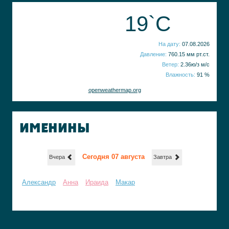
19`C
На дату:
07.08.2026
Давление:
760.15 мм рт.ст.
Ветер:
2.36ю/з м/с
Влажность:
91 %
openweathermap.org
ИМЕНИНЫ
Сегодня 07 августа
Вчера
Завтра
Александр
Анна
Ираида
Макар