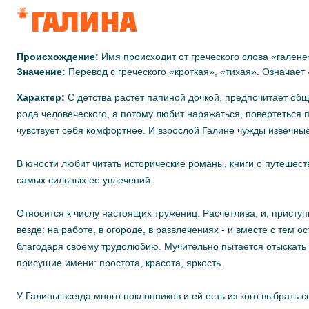
ГАЛИНА
Происхождение:
Имя происходит от греческого слова «галене
Значение:
Перевод с греческого «кроткая», «тихая». Означает
Характер:
С детства растет папиной дочкой, предпочитает общ
рода человеческого, а потому любит наряжаться, повертеться пе
чувствует себя комфортнее. И взрослой Галине чужды извечные ж
В юности любит читать исторические романы, книги о путешеств
самых сильных ее увлечений.
Относится к числу настоящих тружениц. Расчетлива, и, приступи
везде: на работе, в огороде, в развлечениях - и вместе с тем 
благодаря своему трудолюбию. Мучительно пытается отыскать в 
присущие имени: простота, красота, яркость.
У Галины всегда много поклонников и ей есть из кого выбрать 