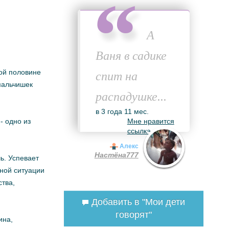
А
Ваня в садике
ной половине
спит на
 мальчишек
распадушке...
в 3 года 11 мес.
- одно из
Мне нравится
ссылка
Алекс
Настёна777
ь. Успевает
дной ситуации
ства,
Добавить в "Мои дети
говорят"
ина,