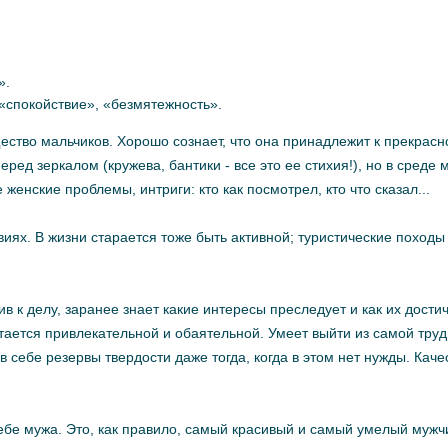
».
 «спокойствие», «безмятежность».
ество мальчиков. Хорошо сознает, что она принадлежит к прекрас
ред зеркалом (кружева, бантики - все это ее стихия!), но в среде
енские проблемы, интриги: кто как посмотрел, кто что сказал...
иях. В жизни старается тоже быть активной; туристические походы 
в к делу, заранее знает какие интересы преследует и как их достич
остается привлекательной и обаятельной. Умеет выйти из самой тру
себе резервы твердости даже тогда, когда в этом нет нужды. Каче
себе мужа. Это, как правило, самый красивый и самый умелый мужч