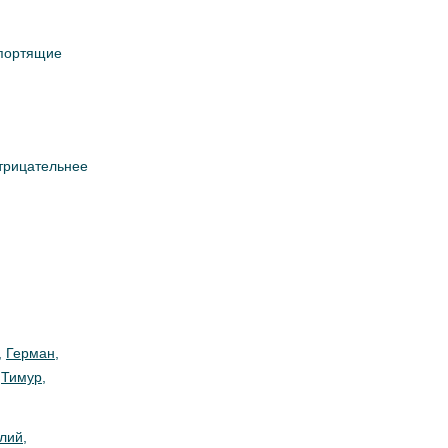
 портящие
отрицательнее
,
Герман
,
,
Тимур
,
лий
,