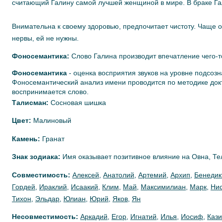
считающий Галину самой лучшей женщиной в мире. В браке Г
Внимательна к своему здоровью, предпочитает чистоту. Чаще 
нервы, ей не нужны.
Фоносемантика:
Слово Галина производит впечатление чего-то
Фоносемантика
- оценка восприятия звуков на уровне подсозн
Фоносемантический анализ имени проводится по методике докт
воспринимается слово.
Талисман:
Сосновая шишка
Цвет:
Малиновый
Камень:
Гранат
Знак зодиака:
Имя оказывает позитивное влияние на Овна, Те
Совместимость:
Алексей
,
Анатолий
,
Артемий
,
Архип
,
Бенедик
Гордей
,
Ираклий
,
Исаакий
,
Клим
,
Май
,
Максимилиан
,
Марк
,
Ни
Тихон
,
Эльдар
,
Юлиан
,
Юрий
,
Яков
,
Ян
Несовместимость:
Аркадий
,
Егор
,
Игнатий
,
Илья
,
Иосиф
,
Каз