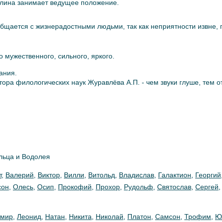
алина занимает ведущее положение.
общается с жизнерадостными людьми, так как неприятности извне,
 мужественного, сильного, яркого.
ания.
ора филологических наук Журавлёва А.П. - чем звуки глуше, тем 
льца и Водолея
т
,
Валерий
,
Виктор
,
Вилли
,
Витольд
,
Владислав
,
Галактион
,
Георгий
сон
,
Олесь
,
Осип
,
Прокофий
,
Прохор
,
Рудольф
,
Святослав
,
Сергей
имир
,
Леонид
,
Натан
,
Никита
,
Николай
,
Платон
,
Самсон
,
Трофим
,
Ю