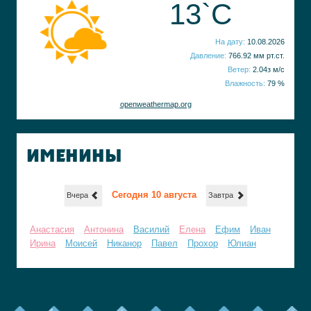
13`C
На дату:
10.08.2026
Давление:
766.92 мм рт.ст.
Ветер:
2.04з м/с
Влажность:
79 %
openweathermap.org
ИМЕНИНЫ
Сегодня 10 августа
Вчера
Завтра
Анастасия
Антонина
Василий
Елена
Ефим
Иван
Ирина
Моисей
Никанор
Павел
Прохор
Юлиан