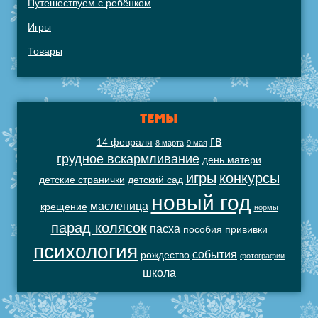
Путешествуем с ребёнком
Игры
Товары
ТЕМЫ
гв
14 февраля
8 марта
9 мая
грудное вскармливание
день матери
игры
конкурсы
детские странички
детский сад
новый год
масленица
крещение
нормы
парад колясок
пасха
пособия
прививки
психология
события
рождество
фотографии
школа