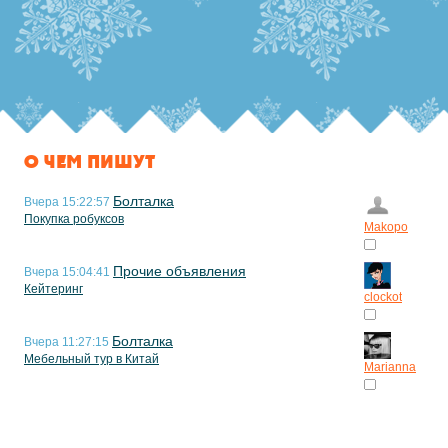
О ЧЕМ ПИШУТ
Болталка
Вчера 15:22:57
Покупка робуксов
Makopo
Прочие объявления
Вчера 15:04:41
Кейтеринг
clockot
Болталка
Вчера 11:27:15
Мебельный тур в Китай
Marianna