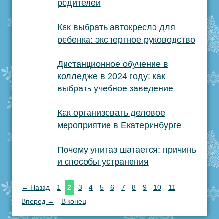
родителей
Как выбрать автокресло для
ребенка: экспертное руководство
Дистанционное обучение в
колледже в 2024 году: как
выбрать учебное заведение
Как организовать деловое
мероприятие в Екатеринбурге
Почему унитаз шатается: причины
и способы устранения
← Назад
1
2
3
4
5
6
7
8
9
10
11
Вперед →
В конец