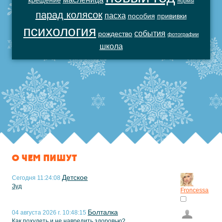
крещение
нормы
парад колясок
пасха
пособия
прививки
психология
события
рождество
фотографии
школа
О ЧЕМ ПИШУТ
Детское
Сегодня 11:24:08
Зуд
Froncessa
Болталка
04 августа 2026 г. 10:48:15
Как похудеть и не навредить здоровью?