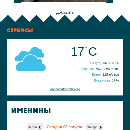
добавить
СЕРВИСЫ
17`C
На дату:
06.08.2026
Давление:
763.91 мм рт.ст.
Ветер:
1.88ю/з м/с
Влажность:
87 %
openweathermap.org
ИМЕНИНЫ
Сегодня 06 августа
Вчера
Завтра