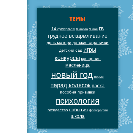
ТЕМЫ
гв
14 февраля
8 марта
9 мая
грудное вскармливание
день матери
детские странички
игры
детский сад
конкурсы
крещение
масленица
новый год
нормы
парад колясок
пасха
пособия
прививки
психология
события
рождество
фотографии
школа