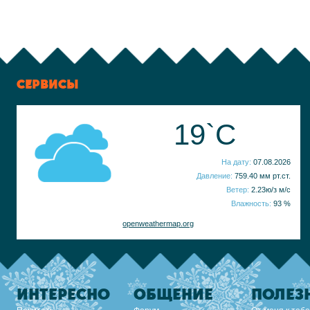
СЕРВИСЫ
19`C
На дату:
07.08.2026
Давление:
759.40 мм рт.ст.
Ветер:
2.23ю/з м/с
Влажность:
93 %
openweathermap.org
ИНТЕРЕСНО
ОБЩЕНИЕ
ПОЛЕЗ