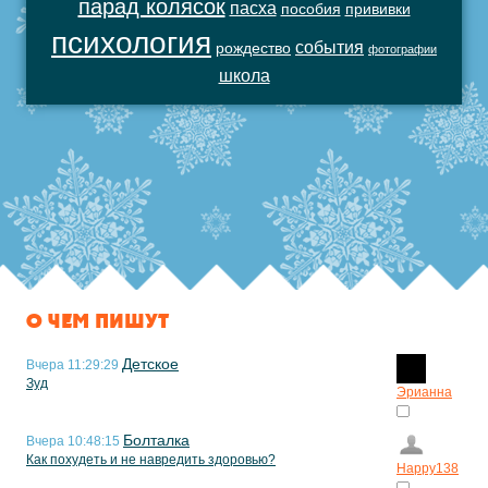
парад колясок
пасха
пособия
прививки
психология
события
рождество
фотографии
школа
О ЧЕМ ПИШУТ
Детское
Вчера 11:29:29
Зуд
Эрианна
Болталка
Вчера 10:48:15
Как похудеть и не навредить здоровью?
Happy138