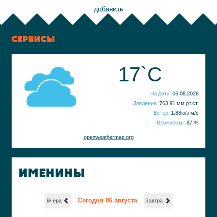
добавить
СЕРВИСЫ
17`C
На дату:
06.08.2026
Давление:
763.91 мм рт.ст.
Ветер:
1.88ю/з м/с
Влажность:
87 %
openweathermap.org
ИМЕНИНЫ
Сегодня 06 августа
Вчера
Завтра