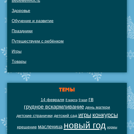
Беременность
Здоровье
Обучение и развитие
Праздники
Путешествуем с ребёнком
Игры
Товары
ТЕМЫ
гв
14 февраля
8 марта
9 мая
грудное вскармливание
день матери
игры
конкурсы
детские странички
детский сад
новый год
масленица
крещение
нормы