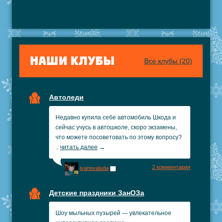
НАШИ КЛУБЫ
Все клубы (20)
Автоледи
Недавно купила себе автомобиль Шкода и
сейчас учусь в автошколе, скоро экзамены,
что можете посоветовать по этому вопросу?
..
читать далее
→
2 комментария
ivanovaluda
Детские праздники ЗанОЗа
Шоу мыльных пузырей — увлекательное