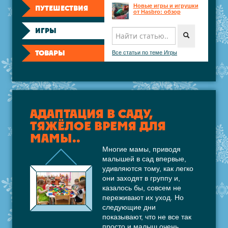
Новые игры и игрушки
ПУТЕШЕСТВИЯ
от Hasbro: обзор
ИГРЫ
Всё о Play-doh на
новом сайте playdoh.ru
ТОВАРЫ
Все статьи по теме Игры
Игры в дороге
(путешествуя играем)
Игры для неуверенных
детей
АДАПТАЦИЯ В САДУ,
ТЯЖЁЛОЕ ВРЕМЯ ДЛЯ
Чем занять ребенка на
даче?
МАМЫ..
Многие мамы, приводя
Воздушный змей, как
малышей в сад впервые,
праздник детства
удивляются тому, как легко
они заходят в группу и,
казалось бы, совсем не
переживают их уход. Но
следующие дни
показывают, что не все так
просто и малыш очень