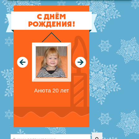
3 комментария
Максим Быстров
Детская поликлиника
С ДНЁМ
№3
РОЖДЕНИЯ!
ул. Юных Пионеров, 86 тел.
31-36-17, 31-35-73
Детская поликлиника
№4
ул. Беговая, 27 тел. 55-49-41,
55-58-32
Детская поликлиника
№5
Анюта 20 лет
ул. Самоковская, 7 тел. 53-08-
61, 53-09-01
Детская поликлиника
№1
ул.Димитрова 14а, тел. 22-77-
24