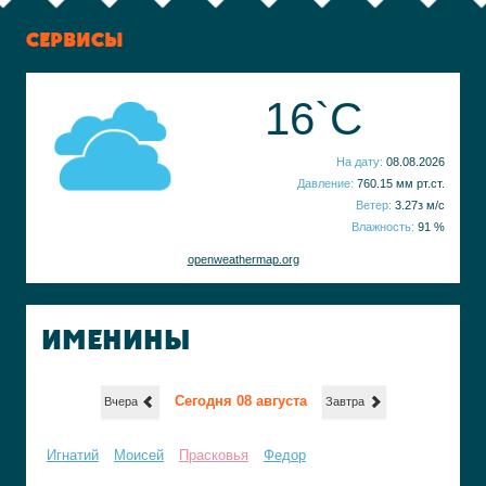
СЕРВИСЫ
16`C
На дату:
08.08.2026
Давление:
760.15 мм рт.ст.
Ветер:
3.27з м/с
Влажность:
91 %
openweathermap.org
ИМЕНИНЫ
Сегодня 08 августа
Вчера
Завтра
Игнатий
Моисей
Прасковья
Федор