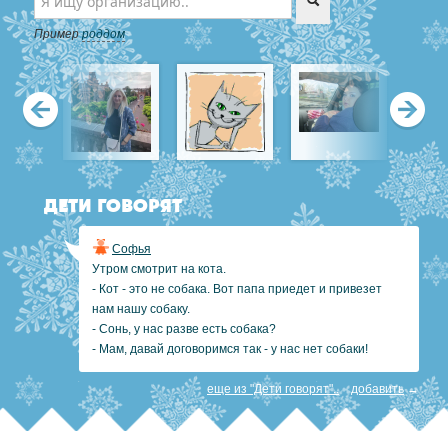
Пример
роддом
Предыдущее
Сл
ДЕТИ ГОВОРЯТ
Софья
Утром смотрит на кота.
- Кот - это не собака. Вот папа приедет и привезет
нам нашу собаку.
- Сонь, у нас разве есть собака?
- Мам, давай договоримся так - у нас нет собаки!
еще из "Дети говорят"..
добавить
→